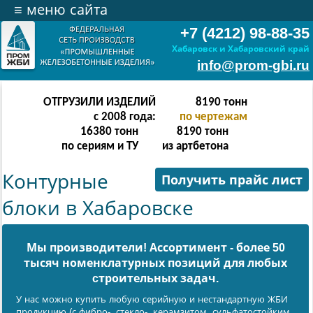
≡
меню сайта
+7 (4212) 98-88-35
Хабаровск и Хабаровский край
info@prom-gbi.ru
ОТГРУЗИЛИ ИЗДЕЛИЙ
16382
тонн
с 2008 года:
по чертежам
32764
тонн
16382
тонн
по сериям и ТУ
из артбетона
Контурные
Получить прайс лист
блоки в Хабаровске
Мы производители! Ассортимент - более 50
тысяч номенклатурных позиций для любых
cтроительных задач.
У нас можно купить любую серийную и нестандартную ЖБИ
продукцию (с фибро-, стекло-, керамзитом, сульфатостойким