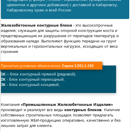
цементом и другими добавками) с доставкой в Хабаровску,
Хабаровскому краю и всей России
Железобетонные контурные блоки
- это высокопрочные
изделия, служащие для защиты опорной конструкции моста и
предотвращающие их разрушение от перепадов температур и
образования наледи. Выполняют функцию передачи на грунт
вертикальных и горизонтальных нагрузок, исходящих от веса
строения.
Принятые условные обозначения:
Серия 3.501.1-150
1К
– блок контурный прямой (рядовой);
2К
- блок контурный переходный;
3К
- блок контурный концевой;
Компания
«Промышленные Железобетонные Изделия»
производит и реализует все виды
контурных блоков
. Наличие
собственных строительных площадок позволяет предлагать
изготовленную ЖБИ-продукцию оперативно, качественно и без
лишних затрат для клиента.