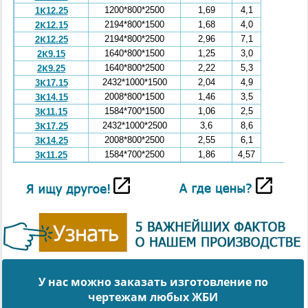
1200*800*2500
1,69
4,1
1К12.25
2194*800*1500
1,68
4,0
2К12.15
2194*800*2500
2,96
7,1
2К12.25
1640*800*1500
1,25
3,0
2К9.15
1640*800*2500
2,22
5,3
2К9.25
2432*1000*1500
2,04
4,9
3К17.15
2008*800*1500
1,46
3,5
3К14.15
1584*700*1500
1,06
2,5
3К11.15
2432*1000*2500
3,6
8,6
3К17.25
2008*800*2500
2,55
6,1
3К14.25
1584*700*2500
1,86
4,57
3К11.25
У нас можно заказать изготовление по
чертежам любых ЖБИ