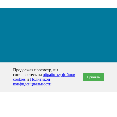
Продолжая просмотр, вы
соглашаетесь на
обработку файлов
Принять
cookies
и
Политикой
конфиденциальности
.
+7(800)444-79-35
звонок по России бесплатный