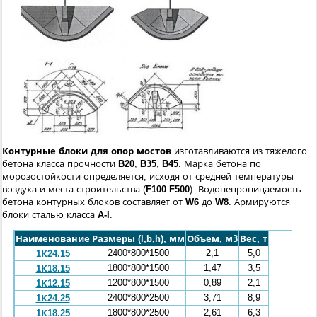
Контурные блоки для опор мостов
изготавливаются из тяжелого
бетона класса прочности
B20
,
B35
,
B45
. Марка бетона по
морозостойкости определяется, исходя от средней температуры
воздуха и места строительства (
F100
-
F500
). Водонепроницаемость
бетона контурных блоков составляет от
W6
до
W8
. Армируются
блоки сталью класса
A-I
.
Наименование
Размеры (l,b,h), мм
Объем, м3
Вес, т
2400*800*1500
2,1
5,0
1К24.15
1800*800*1500
1,47
3,5
1К18.15
1200*800*1500
0,89
2,1
1К12.15
2400*800*2500
3,71
8,9
1К24.25
1800*800*2500
2,61
6,3
1К18.25