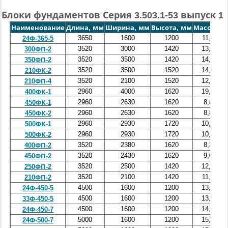
Блоки фундаментов Серия 3.503.1-53 выпуск 1
Наименование
Длина, мм
Ширина, мм
Высота, мм
Масса, т
О
3650
1600
1200
11,8
24Ф-365-5
3520
3000
1420
13,3
300ФП-2
3520
3500
1420
14,5
350ФП-2
3520
3500
1520
14,0
210ФК-2
3520
2100
1520
12,0
210ФП-4
2960
4000
1620
19,5
400ФК-1
2960
2630
1620
8,8
450ФК-1
2960
2630
1620
8,8
450ФК-2
2960
2930
1720
10,3
500ФК-1
2960
2930
1720
10,3
500ФК-2
3520
2380
1620
8,3
400ФП-2
3520
2430
1620
9,0
450ФП-2
3520
2500
1420
12,3
250ФП-2
3520
2100
1420
11,0
210ФП-2
4500
1600
1200
13,2
24Ф-450-5
4500
1600
1200
13,2
33Ф-450-5
4500
1600
1200
14,2
24Ф-450-7
5000
1600
1200
15,2
24Ф-500-7