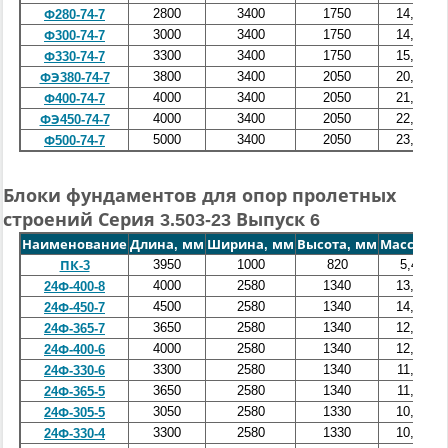
2800
3400
1750
14,0
Ф280-74-7
3000
3400
1750
14,6
Ф300-74-7
3300
3400
1750
15,4
Ф330-74-7
3800
3400
2050
20,5
ФЭ380-74-7
4000
3400
2050
21,1
Ф400-74-7
4000
3400
2050
22,5
ФЭ450-74-7
5000
3400
2050
23,8
Ф500-74-7
Блоки фундаментов для опор пролетных
строений Серия 3.503-23 Выпуск 6
Наименование
Длина, мм
Ширина, мм
Высота, мм
Масса, т
О
3950
1000
820
5,4
ПК-3
4000
2580
1340
13,5
24Ф-400-8
4500
2580
1340
14,0
24Ф-450-7
3650
2580
1340
12,5
24Ф-365-7
4000
2580
1340
12,5
24Ф-400-6
3300
2580
1340
11,0
24Ф-330-6
3650
2580
1340
11,5
24Ф-365-5
3050
2580
1330
10,0
24Ф-305-5
3300
2580
1330
10,2
24Ф-330-4