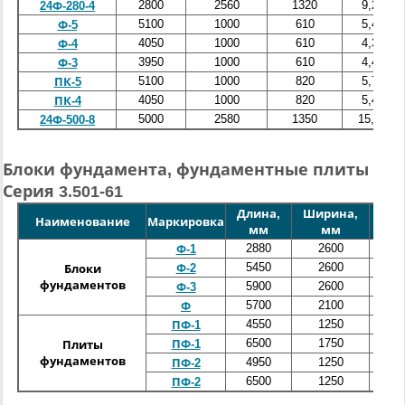
2800
2560
1320
9,2
24Ф-280-4
5100
1000
610
5,4
Ф-5
4050
1000
610
4,3
Ф-4
3950
1000
610
4,4
Ф-3
5100
1000
820
5,7
ПК-5
4050
1000
820
5,4
ПК-4
5000
2580
1350
15,5
24Ф-500-8
Блоки фундамента, фундаментные плиты
Серия 3.501-61
Длина,
Ширина,
Выс
Наименование
Маркировка
мм
мм
м
2880
2600
15
Ф-1
5450
2600
15
Ф-2
Блоки
фундаментов
5900
2600
15
Ф-3
5700
2100
15
Ф
4550
1250
5
ПФ-1
6500
1750
5
ПФ-1
Плиты
фундаментов
4950
1250
5
ПФ-2
6500
1250
5
ПФ-2