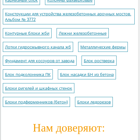
Карнизный блок
Колонны фахверковые
Конструкции для устройства железобетонных арочных мостов.
Альбом № 3772
Контурные блоки жби
Лежни железобетонные
Лотки гидросмывного канала жб
Металлические фермы
Фундамент для косоуров от завода
Блок ростверка
Блок подколонника ПК
Блок насадки БН из бетона
Блоки ригелей и шкафных стенок
Блоки подферменников (бетон)
Блоки ледорезов
Нам доверяют: