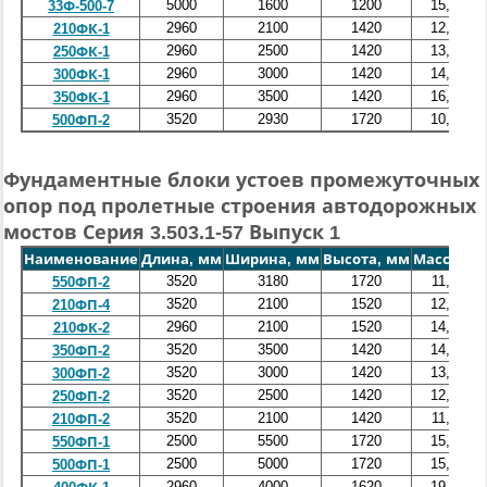
5000
1600
1200
15,2
33Ф-500-7
2960
2100
1420
12,5
210ФК-1
2960
2500
1420
13,8
250ФК-1
2960
3000
1420
14,5
300ФК-1
2960
3500
1420
16,0
350ФК-1
3520
2930
1720
10,5
500ФП-2
Фундаментные блоки устоев промежуточных
опор под пролетные строения автодорожных
мостов Серия 3.503.1-57 Выпуск 1
Наименование
Длина, мм
Ширина, мм
Высота, мм
Масса, т
О
3520
3180
1720
11,0
550ФП-2
3520
2100
1520
12,0
210ФП-4
2960
2100
1520
14,0
210ФК-2
3520
3500
1420
14,5
350ФП-2
3520
3000
1420
13,3
300ФП-2
3520
2500
1420
12,3
250ФП-2
3520
2100
1420
11,0
210ФП-2
2500
5500
1720
15,9
550ФП-1
2500
5000
1720
15,3
500ФП-1
2960
4000
1620
19,5