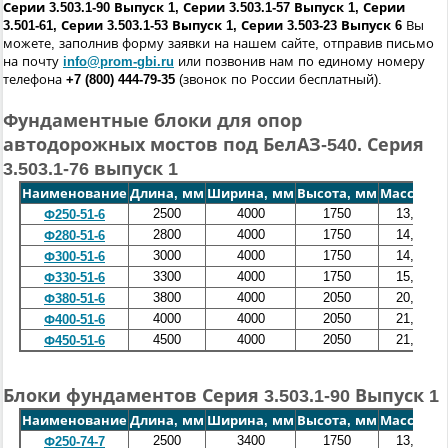
Серии 3.503.1-90 Выпуск 1, Серии 3.503.1-57 Выпуск 1, Серии
3.501-61, Серии 3.503.1-53 Выпуск 1, Серии 3.503-23 Выпуск 6
Вы
можете, заполнив форму заявки на нашем сайте, отправив письмо
на почту
info@prom-gbi.ru
или позвонив нам по единому номеру
телефона
+7 (800) 444-79-35
(звонок по России бесплатный).
Фундаментные блоки для опор
автодорожных мостов под БелАЗ-540. Серия
3.503.1-76 выпуск 1
Наименование
Длина, мм
Ширина, мм
Высота, мм
Масса, т
О
2500
4000
1750
13,2
Ф250-51-6
2800
4000
1750
14,0
Ф280-51-6
3000
4000
1750
14,6
Ф300-51-6
3300
4000
1750
15,4
Ф330-51-6
3800
4000
2050
20,5
Ф380-51-6
4000
4000
2050
21,1
Ф400-51-6
4500
4000
2050
21,1
Ф450-51-6
Блоки фундаментов Серия 3.503.1-90 Выпуск 1
Наименование
Длина, мм
Ширина, мм
Высота, мм
Масса, т
О
2500
3400
1750
13,2
Ф250-74-7