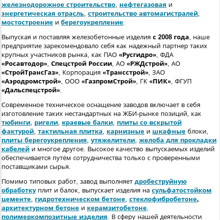
железнодорожное строительство
,
нефтегазовая
и
энергетическая отрасль
,
строительство автомагистралей
,
мостостроение
и
берегоукрепление
.
Выпуская и поставляя железобетонные изделия
с 2008 года
, наше
предприятие зарекомендовало себя как надежный партнер таких
крупных участников рынка, как ПАО
«Русгидро»
, ФДА
«Росавтодор»
,
Спецстрой России
, АО
«РЖДстрой»
, АО
«СтройТрансГаз»
, Корпорация
«Трансстрой»
, ЗАО
«Аэродромстрой»
, ООО
«ГазпромСтрой»
, ГК
«ПИК»
, ФГУП
«Дальспецстрой»
.
Современное техническое оснащение заводов включает в себя
изготовление таких нестандартных на ЖБИ-рынке позиций, как
тюбинги
,
ригели
,
краевые балки
,
плиты со вскрытой
фактурой
,
тактильная плитка
,
карнизные
и
шкафные
блоки,
плиты берегоукрепления
,
утяжелители
,
желоба для прокладки
кабелей
и многое другое. Высокое качество выпускаемых изделий
обеспечивается путём сотрудничества только с проверенными
поставщиками сырья.
Помимо типовых работ, завод выполняет
дробеструйную
обработку
плит и балок, выпускает изделия на
сульфатостойком
цементе
,
гидротехническом бетоне
,
стеклофибробетоне
,
архитектурном бетоне
и
керамзитобетоне
,
полимеркомпозитные изделия
. В сферу нашей деятельности