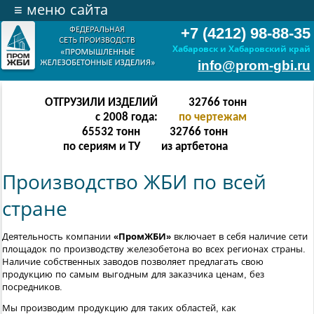
≡
меню сайта
+7 (4212) 98-88-35
Хабаровск и Хабаровский край
info@prom-gbi.ru
ОТГРУЗИЛИ ИЗДЕЛИЙ
65534
тонн
с 2008 года:
по чертежам
131068
тонн
65534
тонн
по сериям и ТУ
из артбетона
Производство ЖБИ по всей
стране
Деятельность компании
«ПромЖБИ»
включает в себя наличие сети
площадок по производству железобетона во всех регионах страны.
Наличие собственных заводов позволяет предлагать свою
продукцию по самым выгодным для заказчика ценам, без
посредников.
Мы производим продукцию для таких областей, как