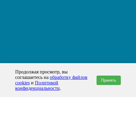
Продолжая просмотр, вы
соглашаетесь на
обработку файлов
Принять
cookies
и
Политикой
конфиденциальности
.
+7(800)444-79-35
звонок по России бесплатный
+7 (812) 565-17-28
ООО "ЖБИ и Архитектура" © 2008-2026