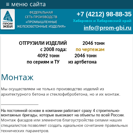
≡
меню сайта
+7 (4212) 98-88-35
Хабаровск и Хабаровский край
info@prom-gbi.ru
ОТГРУЗИЛИ ИЗДЕЛИЙ
4094
тонн
с 2008 года:
по чертежам
8188
тонн
4094
тонн
по сериям и ТУ
из артбетона
Монтаж
Мы осуществляем не только производство изделий из
архитектурного бетона и стеклофибробетона, но и их монтаж.
__________________
На постоянной основе в компании работают сразу 4 строительно-
монтажных бригады, которые выезжают на объекты по всей России.
Монтаж фасадов или элементов благоустройства силами наших
специалистов позволяет создать идеальное сочетание правильных
технических параметров.