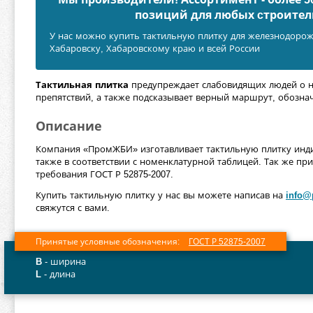
позиций для любых cтроител
У нас можно купить тактильную плитку для железнодорож
Хабаровску, Хабаровскому краю и всей России
Тактильная плитка
предупреждает слабовидящих людей о н
препятствий, а также подсказывает верный маршрут, обознач
Описание
Компания «ПромЖБИ» изготавливает тактильную плитку инди
также в соответствии с номенклатурной таблицей. Так же пр
требования ГОСТ Р 52875-2007.
Купить тактильную плитку у нас вы можете написав на
info@
свяжутся с вами.
Принятые условные обозначения:
ГОСТ Р 52875-2007
B
- ширина
L
- длина