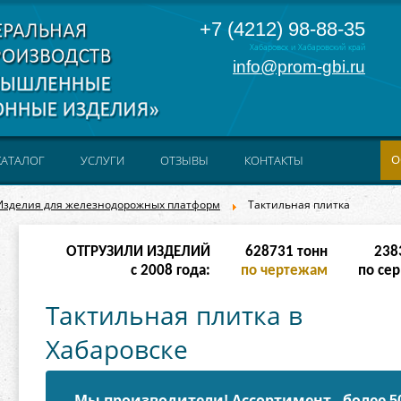
+7 (4212) 98-88-35
Хабаровск и Хабаровский край
info@prom-gbi.ru
О
КАТАЛОГ
УСЛУГИ
ОТЗЫВЫ
КОНТАКТЫ
Изделия для железнодорожных платформ
Тактильная плитка
ОТГРУЗИЛИ ИЗДЕЛИЙ
628731
тонн
238
с 2008 года:
по чертежам
по сер
Тактильная плитка в
Хабаровске
Мы производители! Ассортимент - более 