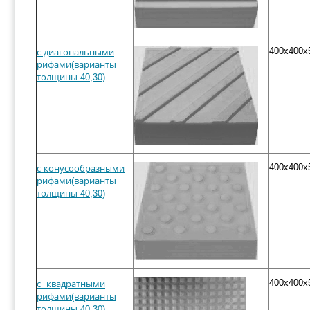
400x400x
с диагональными
рифами(варианты
толщины 40,30)
400x400x
с конусообразными
рифами(варианты
толщины 40,30)
400x400x
с квадратными
рифами(варианты
толщины 40,30)