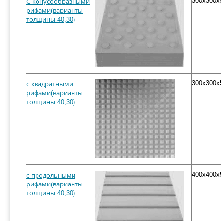
300x300x
С конусообразными
рифами(варианты
толщины 40,30)
300x300x
с квадратными
рифами(варианты
толщины 40,30)
400x400x
с продольными
рифами(варианты
толщины 40,30)