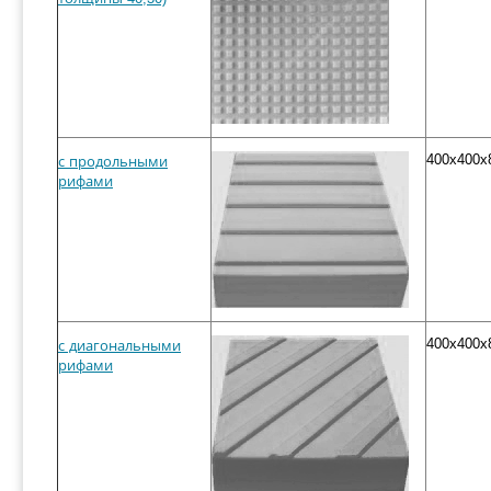
400x400x
с продольными
рифами
400x400x
с диагональными
рифами