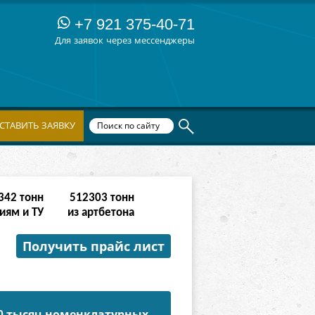
+7 921 375-40-71
Для заявок через мессенджеры
СТАВИТЬ ЗАЯВКУ
342
тонн
512303
тонн
иям и ТУ
из артбетона
Получить прайс лист
50 тысяч номенклатурных