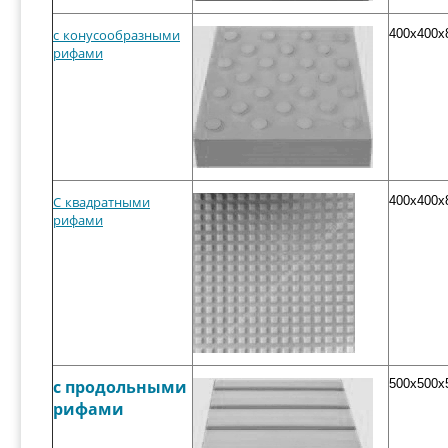
400x400x
с конусообразными
рифами
400x400x
С квадратными
рифами
500x500x
с продольными
рифами