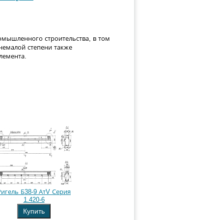
омышленного строительства, в том
немалой степени также
лемента.
Ригель Б38-9 АтV Серия
1.420-6
Купить