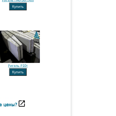
Ригель П40-36П AIII
Купить
Ригель Р10т
Купить