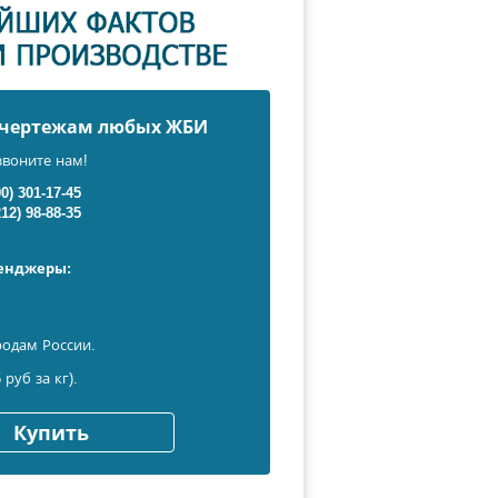
о чертежам любых ЖБИ
звоните нам!
00) 301-17-45
212) 98-88-35
сенджеры:
родам России.
 руб за кг).
Купить