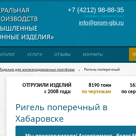
+7 (4212) 98-88-35
Хабаровск и Хабаровский край
info@prom-gbi.ru
О
КАТАЛОГ
УСЛУГИ
ОТЗЫВЫ
КОНТАКТЫ
Изделия для железнодорожных платформ
Ригель поперечный
ОТГРУЗИЛИ ИЗДЕЛИЙ
32766
тонн
65
с 2008 года:
по чертежам
по сер
Ригель поперечный в
Хабаровске
Мы производители! Ассортимент - более 