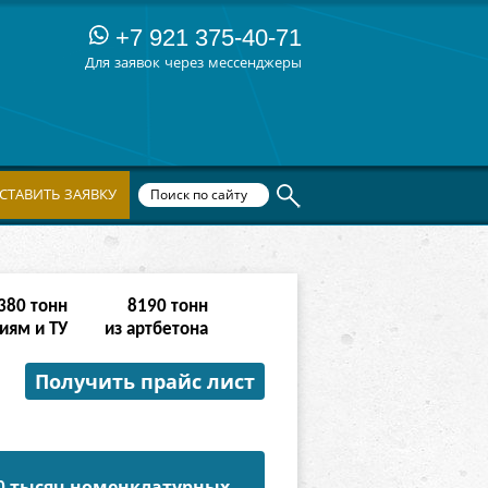
+7 921 375-40-71
Для заявок через мессенджеры
СТАВИТЬ ЗАЯВКУ
532
тонн
32766
тонн
иям и ТУ
из артбетона
Получить прайс лист
50 тысяч номенклатурных