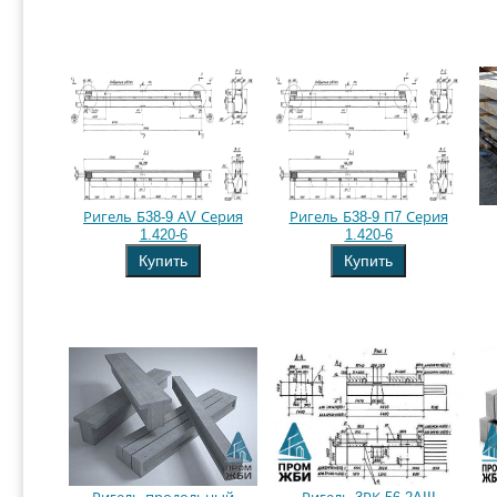
Ригель Б38-9 АV Серия
Ригель Б38-9 П7 Серия
1.420-6
1.420-6
Купить
Купить