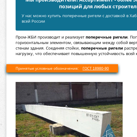
позиций для любых cтроител
У нас можно купить поперечные ригели с доставкой в Ха
всей России
Пром-ЖБИ производит и реализует
поперечные ригели
. По
горизонтальным элементом, связывающим между собой вер
стенам здания. Соединяя стойки,
поперечные ригели
распре
нагрузку, что обеспечивает повышенную устойчивость всей 
Принятые условные обозначения:
ГОСТ 18980-90