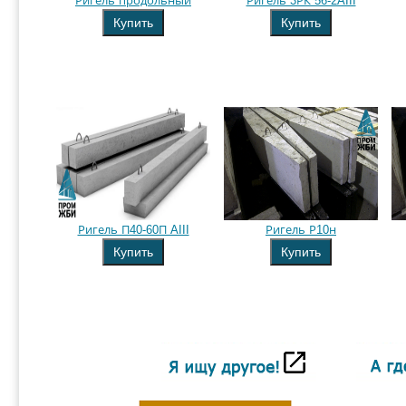
Ригель продольный
Ригель 3РК 56-2AIII
Купить
Купить
Ригель П40-60П AIII
Ригель Р10н
Купить
Купить