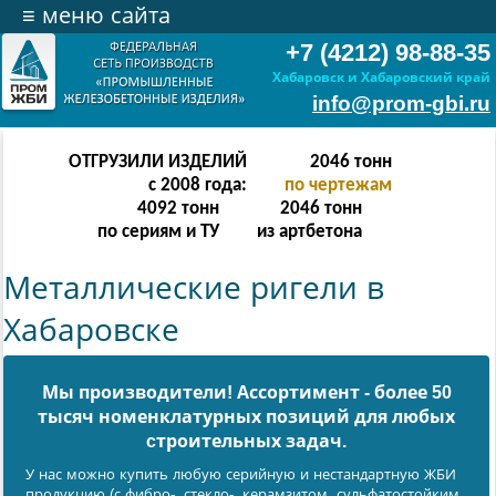
≡
меню сайта
+7 (4212) 98-88-35
Хабаровск и Хабаровский край
info@prom-gbi.ru
ОТГРУЗИЛИ ИЗДЕЛИЙ
4094
тонн
с 2008 года:
по чертежам
8188
тонн
4094
тонн
по сериям и ТУ
из артбетона
Металлические ригели в
Хабаровске
Мы производители! Ассортимент - более 50
тысяч номенклатурных позиций для любых
cтроительных задач.
У нас можно купить любую серийную и нестандартную ЖБИ
продукцию (с фибро-, стекло-, керамзитом, сульфатостойким