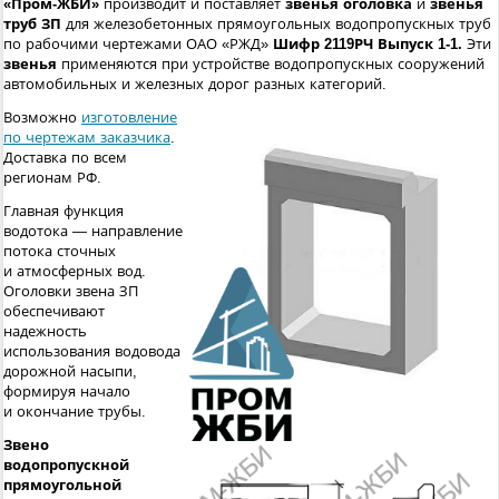
«Пром-ЖБИ»
производит и поставляет
звенья оголовка
и
звенья
труб
ЗП
для железобетонных прямоугольных водопропускных труб
по рабочими чертежами ОАО «РЖД»
Шифр 2119РЧ Выпуск 1-1.
Эти
звенья
применяются при устройстве водопропускных сооружений
автомобильных и железных дорог разных категорий.
Возможно
изготовление
по чертежам заказчика
.
Доставка по всем
регионам РФ.
Главная функция
водотока — направление
потока сточных
и атмосферных вод.
Оголовки звена ЗП
обеспечивают
надежность
использования водовода
дорожной насыпи,
формируя начало
и окончание трубы.
Звено
водопропускной
прямоугольной