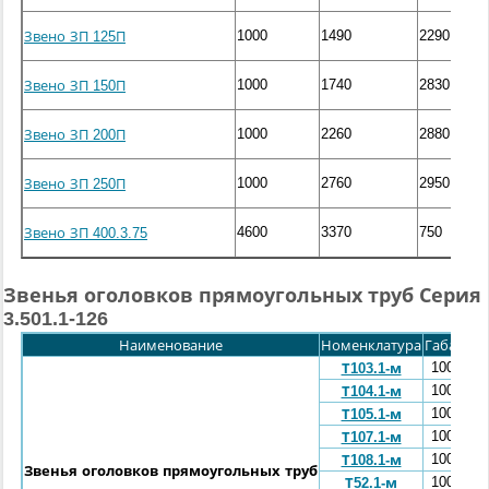
1000
1490
2290
Звено ЗП 125П
1000
1740
2830
Звено ЗП 150П
1000
2260
2880
Звено ЗП 200П
1000
2760
2950
Звено ЗП 250П
4600
3370
750
Звено ЗП 400.3.75
Звенья оголовков прямоугольных труб Серия
3.501.1-126
Наименование
Номенклатура
Габарит
100x283
Т103.1-м
100
x320
Т104.1-м
100
x270
Т105.1-м
100
x340
Т107.1-м
100
x334
Т108.1-м
Звенья оголовков прямоугольных труб
100
x324
Т52.1-м