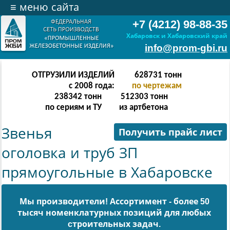
≡
меню сайта
+7 (4212) 98-88-35
Хабаровск и Хабаровский край
info@prom-gbi.ru
ОТГРУЗИЛИ ИЗДЕЛИЙ
628731
тонн
с 2008 года:
по чертежам
238342
тонн
512303
тонн
по сериям и ТУ
из артбетона
Звенья
Получить прайс лист
оголовка и труб ЗП
прямоугольные в Хабаровске
Мы производители! Ассортимент - более 50
тысяч номенклатурных позиций для любых
cтроительных задач.