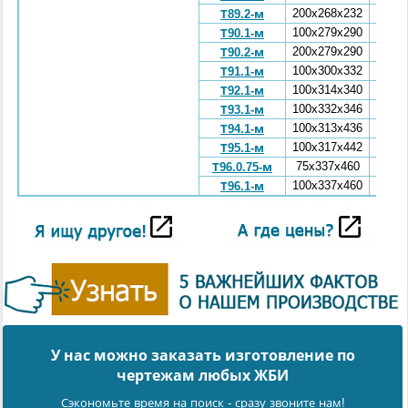
200
x268x232
1120
Т89.2-м
100
x279x290
780
Т90.1-м
200
x279x290
1560
Т90.2-м
100
x300x332
620
Т91.1-м
100
x314x340
800
Т92.1-м
100
x332x346
1000
Т93.1-м
100
x313x436
910
Т94.1-м
100
x317x442
1000
Т95.1-м
75x337x460
1030
Т96.0.75-м
100
x337x460
1370
Т96.1-м
У нас можно заказать изготовление по
чертежам любых ЖБИ
Сэкономьте время на поиск - сразу звоните нам!