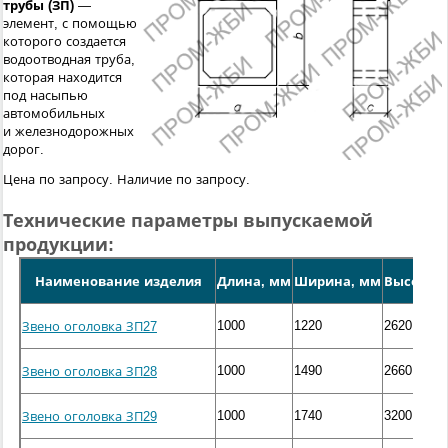
трубы (ЗП)
—
элемент, с помощью
которого создается
водоотводная труба,
которая находится
под насыпью
автомобильных
и железнодорожных
дорог.
Цена по запросу. Наличие по запросу.
Технические параметры выпускаемой
продукции:
Наименование изделия
Длина, мм
Ширина, мм
Высота, 
1000
1220
2620
Звено оголовка ЗП27
1000
1490
2660
Звено оголовка ЗП28
1000
1740
3200
Звено оголовка ЗП29