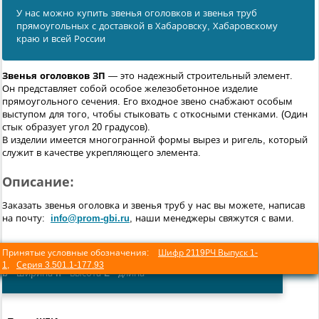
У нас можно купить звенья оголовков и звенья труб
прямоугольных с доставкой в Хабаровску, Хабаровскому
краю и всей России
Звенья оголовков ЗП
— это надежный строительный элемент.
Он представляет собой особое железобетонное изделие
прямоугольного сечения. Его входное звено снабжают особым
выступом для того, чтобы стыковать с откосными стенками. (Один
стык образует угол 20 градусов).
В изделии имеется многогранной формы вырез и ригель, который
служит в качестве укрепляющего элемента.
Описание:
Заказать звенья оголовка и звенья труб у нас вы можете, написав
на почту:
info@prom-gbi.ru
, наши менеджеры свяжутся с вами.
Принятые условные обозначения:
Шифр 2119РЧ Выпуск 1-
1
,
Серия 3.501.1-177.93
b
- ширина
h
- высота
L
- длина