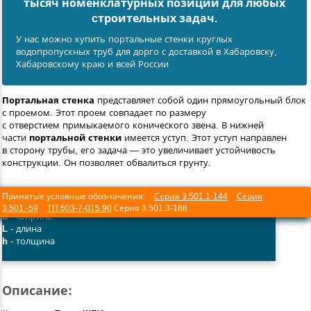
тысяч номенклатурных позиций для любых
cтроительных задач.
У нас можно купить портальные стенки круглых
водопропускных труб для дорго с доставкой в Хабаровску,
Хабаровскому краю и всей России
Портальная стенка
представляет собой один прямоугольный блок
с проемом. Этот проем совпадает по размеру
с отверстием примыкаемого конического звена. В нижней
части
портальной стенки
имеется уступ. Этот уступ направлен
в сторону трубы, его задача — это увеличивает устойчивость
конструкции. Он позволяет обвалиться грунту.
Принятые условные обозначения:
Серия 3.501.1-144
Серия
3.501.-59
ТП 503-7-015.90
Серия 3.501.3-188
B
- ширина
L
- длина
h
- толщина
Описание: