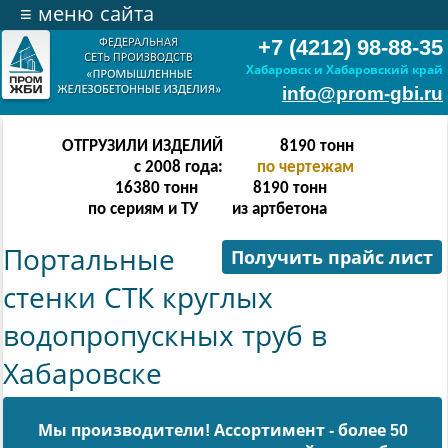
≡
меню сайта
+7 (4212) 98-88-35
Хабаровск и Хабаровский край
info@prom-gbi.ru
ОТГРУЗИЛИ ИЗДЕЛИЙ
32766
тонн
с 2008 года:
по чертежам
65532
тонн
32766
тонн
по сериям и ТУ
из артбетона
Портальные
Получить прайс лист
стенки СТК круглых
водопропускных труб в
Хабаровске
Мы производители! Ассортимент - более 50