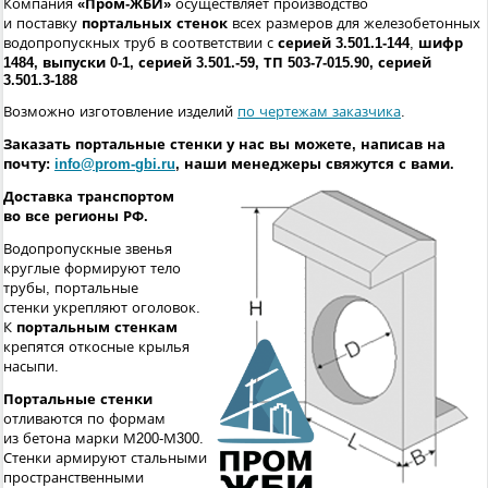
Компания
«Пром-ЖБИ»
осуществляет производство
и поставку
портальных стенок
всех размеров для железобетонных
водопропускных труб в соответствии с
серией
3.501.1-144
,
шифр
1484, выпуски 0-1, серией 3.501.-59, ТП 503-7-015.90, серией
3.501.3-188
Возможно изготовление изделий
по чертежам заказчика
.
Заказать портальные стенки
у нас вы можете, написав на
почту:
info@prom-gbi.ru
, наши менеджеры свяжутся с вами.
Доставка транспортом
во все регионы РФ.
Водопропускные звенья
круглые формируют тело
трубы, портальные
стенки укрепляют оголовок.
К
портальным стенкам
крепятся откосные крылья
насыпи.
Портальные стенки
отливаются по формам
из бетона марки М200-М300.
Стенки армируют стальными
пространственными