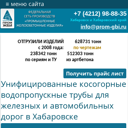
≡
меню сайта
+7 (4212) 98-88-35
Хабаровск и Хабаровский край
info@prom-gbi.ru
ОТГРУЗИЛИ ИЗДЕЛИЙ
628731
тонн
с 2008 года:
по чертежам
238342
тонн
512303
тонн
по сериям и ТУ
из артбетона
Получить прайс лист
Унифицированные косогорные
водопропускные трубы для
железных и автомобильных
дорог в Хабаровске