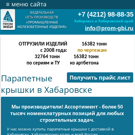
≡
меню сайта
+7 (4212) 98-88-35
Хабаровск и Хабаровский край
info@prom-gbi.ru
ОТГРУЗИЛИ ИЗДЕЛИЙ
32766
тонн
с 2008 года:
по чертежам
65532
тонн
32766
тонн
по сериям и ТУ
из артбетона
Парапетные
Получить прайс лист
крышки в Хабаровске
Мы производители! Ассортимент - более 50
тысяч номенклатурных позиций для любых
cтроительных задач.
У нас можно купить парапетные крышки с доставкой в
Хабаровску, Хабаровскому краю и всей России