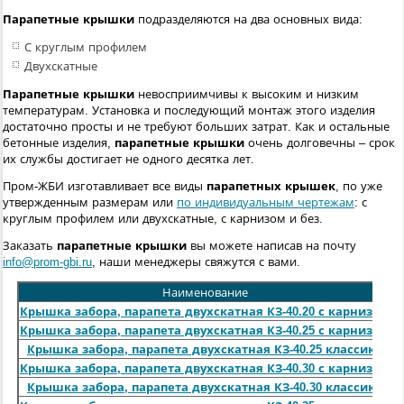
Парапетные крышки
подразделяются на два основных вида:
С круглым профилем
Двухскатные
Парапетные крышки
невосприимчивы к высоким и низким
температурам. Установка и последующий монтаж этого изделия
достаточно просты и не требуют больших затрат. Как и остальные
бетонные изделия,
парапетные крышки
очень долговечны – срок
их службы достигает не одного десятка лет.
Пром-ЖБИ изготавливает все виды
парапетных крышек
, по уже
утвержденным размерам или
по индивидуальным чертежам
: с
круглым профилем или двухскатные, с карнизом и без.
Заказать
парапетные крышки
вы можете написав на почту
info@prom-gbi.ru
, наши менеджеры свяжутся с вами.
Наименование
Ра
Крышка забора, парапета двухскатная КЗ-40.20 с карнизом
Крышка забора, парапета двухскатная КЗ-40.25 с карнизом
Крышка забора, парапета двухскатная КЗ-40.25 классика
Крышка забора, парапета двухскатная КЗ-40.30 с карнизом
Крышка забора, парапета двухскатная КЗ-40.30 классика