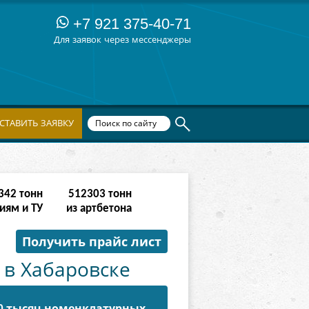
+7 921 375-40-71
Для заявок через мессенджеры
СТАВИТЬ ЗАЯВКУ
342
тонн
512303
тонн
иям и ТУ
из артбетона
Получить прайс лист
 в Хабаровске
50 тысяч номенклатурных