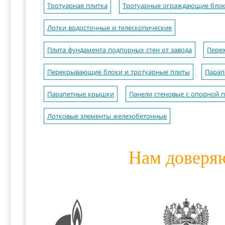
Тротуарная плитка
Тротуарные ограждающие бло
Лотки водосточные и телескопические
Плита фундамента подпорных стен от завода
Пере
Перекрывающие блоки и тротуарные плиты
Парап
Парапетные крышки
Панели стеновые с опорной п
Лотковые элементы железобетонные
Нам доверя