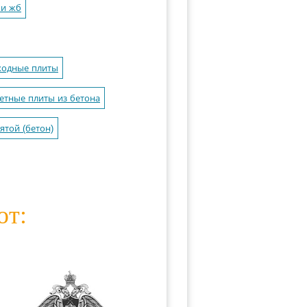
ки жб
ходные плиты
етные плиты из бетона
ятой (бетон)
ют: