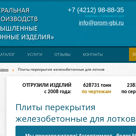
+7 (4212) 98-88-35
Хабаровск и Хабаровский край
info@prom-gbi.ru
О
КАТАЛОГ
УСЛУГИ
ОТЗЫВЫ
КОНТАКТЫ
гории
Плиты перекрытия железобетонные для лотков
ОТГРУЗИЛИ ИЗДЕЛИЙ
628731
тонн
238
с 2008 года:
по чертежам
по сер
Плиты перекрытия
железобетонные для лотков
Мы производители! Ассортимент - более 