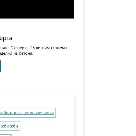
ерта
ович
- Эксперт с 25-летним стажем в
делий из бетона.
зобетонные автопавильоны
 жби жби