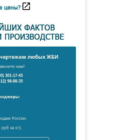
о чертежам любых ЖБИ
звоните нам!
00) 301-17-45
212) 98-88-35
сенджеры:
родам России.
 руб за кг).