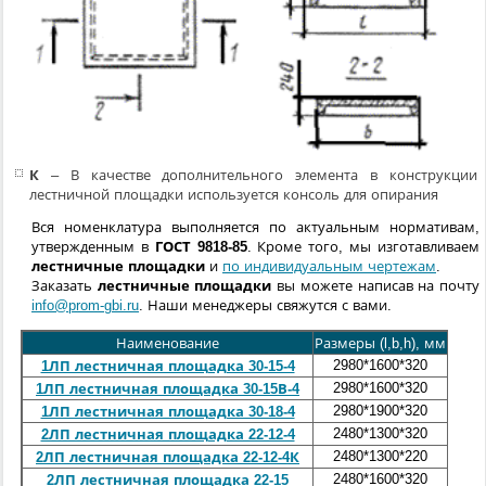
К
– В качестве дополнительного элемента в конструкции
лестничной площадки используется консоль для опирания
Вся номенклатура выполняется по актуальным нормативам,
утвержденным в
ГОСТ 9818-85
. Кроме того, мы изготавливаем
лестничные площадки
и
по индивидуальным чертежам
.
Заказать
лестничные площадки
вы можете написав на почту
info@prom-gbi.ru
. Наши менеджеры свяжутся с вами.
Наименование
Размеры (l,b,h), мм
Вес, 
2980*1600*320
2,46
1ЛП лестничная площадка 30-15-4
2980*1600*320
2,485
1ЛП лестничная площадка 30-15В-4
2980*1900*320
2,9
1ЛП лестничная площадка 30-18-4
2480*1300*320
1,035
2ЛП лестничная площадка 22-12-4
2480*1300*220
1,035
2ЛП лестничная площадка 22-12-4К
2480*1600*320
1,2
2ЛП лестничная площадка 22-15