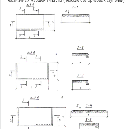
лестничных маршей типа ЛМ (плоские без фризовых ступеней);