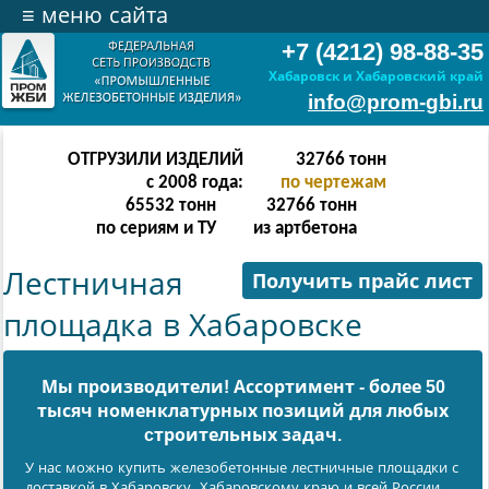
≡
меню сайта
+7 (4212) 98-88-35
Хабаровск и Хабаровский край
info@prom-gbi.ru
ОТГРУЗИЛИ ИЗДЕЛИЙ
65534
тонн
с 2008 года:
по чертежам
131068
тонн
65534
тонн
по сериям и ТУ
из артбетона
Лестничная
Получить прайс лист
площадка в Хабаровске
Мы производители! Ассортимент - более 50
тысяч номенклатурных позиций для любых
cтроительных задач.
У нас можно купить железобетонные лестничные площадки с
доставкой в Хабаровску, Хабаровскому краю и всей России