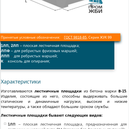
Принятые условные обозначения:
ГОСТ 9818-85
,
Серия ЖУК 99
1ЛП, 2ЛП
– плоская лестничная площадка;
ЛПФ
– для ребристых фризовых маршей;
ЛПП
–
для ребристых маршей;
К
–
консоль для опирания;
Характеристики
Изготавливаются
лестничные площадки
из бетона марки
В-15
.
Изделия, состоящие из него, способны выдерживать большие
статические и динамичные нагрузки, высокие и низкие
температуры, а также обладают большим сроком службы.
Лестничные площадки бывают следующих видов:
1ЛП
– плоская лестничная площадка, предназначенная для