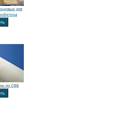
оновые для
робетона
ить
ны из СФБ
ить