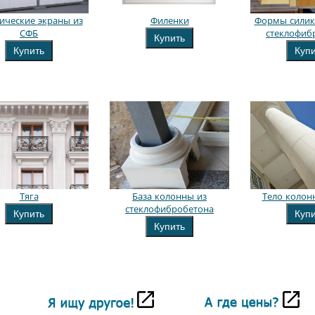
ические экраны из
Филенки
Формы силик
СФБ
стеклофиб
Купить
Купить
Куп
Тяга
База колонны из
Тело колон
стеклофибробетона
Купить
Куп
Купить