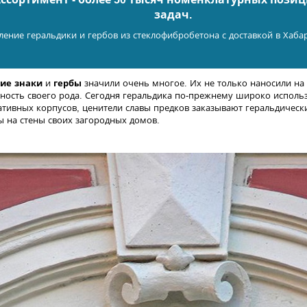
задач.
ление геральдики и гербов из стеклофибробетона с доставкой в Хаба
кие знаки
и
гербы
значили очень многое. Их не только наносили на
тность своего рода. Сегодня геральдика по-прежнему широко использ
ативных корпусов, ценители славы предков заказывают геральдическ
ы на стены своих загородных домов.