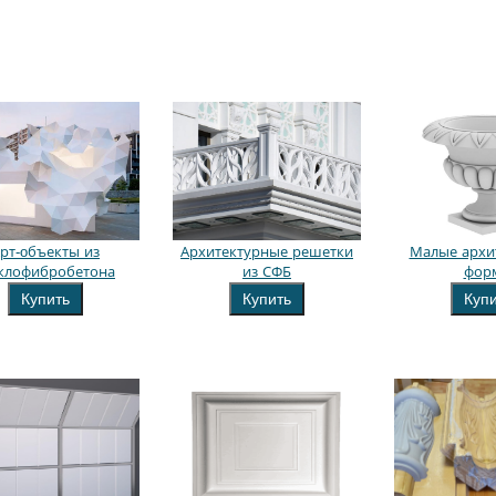
рт-oбъекты из
Архитектурные решетки
Малые архи
еклофибробетона
из СФБ
фор
Купить
Купить
Куп