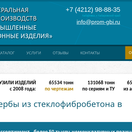
+7 (4212) 98-88-35
Хабаровск и Хабаровский край
info@prom-gbi.ru
О
КАТАЛОГ
УСЛУГИ
ОТЗЫВЫ
КОНТАКТЫ
УЗИЛИ ИЗДЕЛИЙ
524286
тонн
238342
тонн
51
с 2008 года:
по чертежам
по сериям и ТУ
из 
гербы из стеклофибробетона в
ссортимент - более 50 тысяч номенклатурных пози