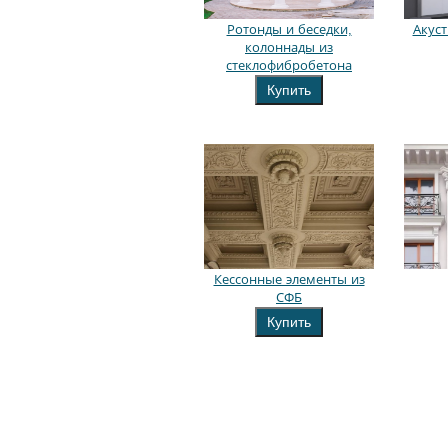
Ротонды и беседки,
Акуст
колоннады из
стеклофибробетона
Купить
Кессонные элементы из
СФБ
Купить