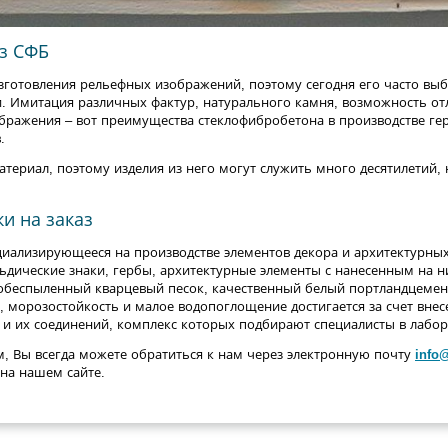
из СФБ
зготовления рельефных изображений, поэтому сегодня его часто выб
. Имитация различных фактур, натурального камня, возможность от
ображения – вот преимущества стеклофибробетона в производстве гер
.
териал, поэтому изделия из него могут служить много десятилетий, 
и на заказ
иализирующееся на производстве элементов декора и архитектурных
ьдические знаки, гербы, архитектурные элементы с нанесенным на 
обеспыленный кварцевый песок, качественный белый портландцемен
 морозостойкость и малое водопоглощение достигается за счет вне
 и их соединений, комплекс которых подбирают специалисты в лабо
, Вы всегда можете обратиться к нам через электронную почту
info
на нашем сайте.