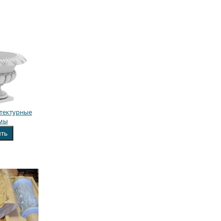
тектурные
мы
ить