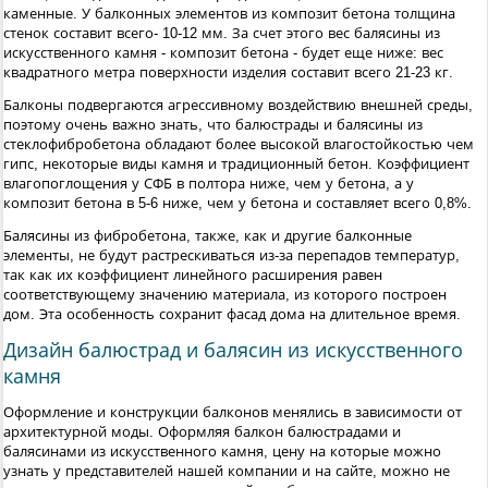
каменные. У балконных элементов из композит бетона толщина
стенок составит всего- 10-12 мм. За счет этого вес балясины из
искусственного камня - композит бетона - будет еще ниже: вес
квадратного метра поверхности изделия составит всего 21-23 кг.
Балконы подвергаются агрессивному воздействию внешней среды,
поэтому очень важно знать, что балюстрады и балясины из
стеклофибробетона обладают более высокой влагостойкостью чем
гипс, некоторые виды камня и традиционный бетон. Коэффициент
влагопоглощения у СФБ в полтора ниже, чем у бетона, а у
композит бетона в 5-6 ниже, чем у бетона и составляет всего 0,8%.
Балясины из фибробетона, также, как и другие балконные
элементы, не будут растрескиваться из-за перепадов температур,
так как их коэффициент линейного расширения равен
соответствующему значению материала, из которого построен
дом. Эта особенность сохранит фасад дома на длительное время.
Дизайн балюстрад и балясин из искусственного
камня
Оформление и конструкции балконов менялись в зависимости от
архитектурной моды. Оформляя балкон балюстрадами и
балясинами из искусственного камня, цену на которые можно
узнать у представителей нашей компании и на сайте, можно не