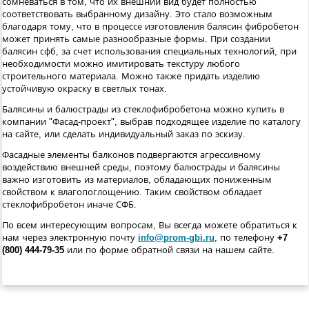
сомневаться в том, что их внешний вид будет полностью
соответствовать выбранному дизайну. Это стало возможным
благодаря тому, что в процессе изготовления балясин фибробетон
может принять самые разнообразные формы. При создании
балясин сфб, за счет использования специальных технологий, при
необходимости можно имитировать текстуру любого
строительного материала. Можно также придать изделию
устойчивую окраску в светлых тонах.
Балясины и балюстрады из стеклофибробетона можно купить в
компании "Фасад-проект", выбрав подходящее изделие по каталогу
на сайте, или сделать индивидуальный заказ по эскизу.
Фасадные элементы балконов подвергаются агрессивному
воздействию внешней среды, поэтому балюстрады и балясины
важно изготовить из материалов, обладающих пониженным
свойством к влагопоглощению. Таким свойством обладает
стеклофибробетон иначе СФБ.
По всем интересующим вопросам, Вы всегда можете обратиться к
нам через электронную почту
info@prom-gbi.ru
, по телефону
+7
(800) 444-79-35
или по форме обратной связи на нашем сайте.