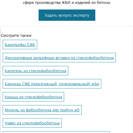
сфере производства ЖБИ и изделий из бетона.
Задать вопрос эксперту
Смотрите также:
Барельефы CФБ
Декоративные рельефные вставки из стеклофибробетона
Капитель из стеклофибробетона
Карнизы СФБ (межэтажный, подкровельный) жби
Крыша из стеклофибробетона
Модуль из фибробетона для трибун жб
Навес из стеклофибробетона