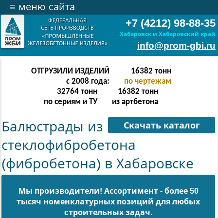
≡
меню сайта
+7 (4212) 98-88-35
Хабаровск и Хабаровский край
info@prom-gbi.ru
ОТГРУЗИЛИ ИЗДЕЛИЙ
32766
тонн
с 2008 года:
по чертежам
65532
тонн
32766
тонн
по сериям и ТУ
из артбетона
Балюстрады из
Скачать каталог
стеклофибробетона
(фибробетона) в Хабаровске
Мы производители! Ассортимент - более 50
тысяч номенклатурных позиций для любых
cтроительных задач.