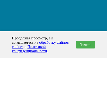
Продолжая просмотр, вы
соглашаетесь на
обработку файлов
Принять
cookies
и
Политикой
конфиденциальности
.
+7(800)444-79-35
звонок по России бесплатный
+7 (812) 565-17-28
ООО "ЖБИ и Архитектура" © 2008-2026
Хабаровск и Хабаровский край
info@prom-gbi.ru
hab.prom-gbi.ru