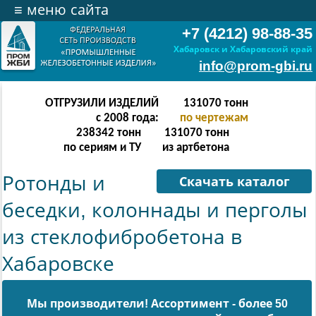
≡
меню сайта
+7 (4212) 98-88-35
Хабаровск и Хабаровский край
info@prom-gbi.ru
ОТГРУЗИЛИ ИЗДЕЛИЙ
262142
тонн
с 2008 года:
по чертежам
238342
тонн
262142
тонн
по сериям и ТУ
из артбетона
Ротонды и
Скачать каталог
беседки, колоннады и перголы
из стеклофибробетона в
Хабаровске
Мы производители! Ассортимент - более 50