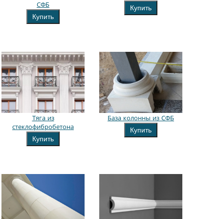
СФБ
Купить
Купить
Тяга из
База колонны из СФБ
стеклофибробетона
Купить
Купить