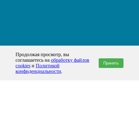
Продолжая просмотр, вы
соглашаетесь на
обработку файлов
Принять
cookies
и
Политикой
конфиденциальности
.
+7(800)444-79-35
звонок по России бесплатный
+7 (812) 565-17-28
ООО "ЖБИ и Архитектура" © 2008-2026
Хабаровск и Хабаровский край
info@prom-gbi.ru
hab.prom-gbi.ru