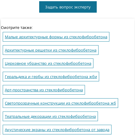
Задать вопрос эксперту
Смотрите также:
Малые архитектурные формы из стеклофибробетона
Архитектурные решетки из стеклофибробетона
Церковное убранство из стеклофибробетона
Геральдика и гербы из стеклофибробетона жби
Арт-пространства из стеклофибробетона
Светопрозрачные конструкции из стеклофибробетона жб
Театральные декорации из стеклофибробетона
Акустические экраны из стеклофибробетона от завода