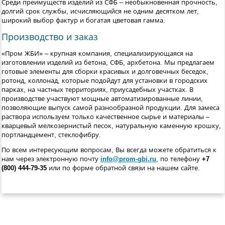
Среди преимуществ изделий из СФБ – необыкновенная прочность,
долгий срок службы, исчисляющийся не одним десятком лет,
широкий выбор фактур и богатая цветовая гамма.
Производство и заказ
«Пром ЖБИ» – крупная компания, специализирующаяся на
изготовлении изделий из бетона, СФБ, архбетона. Мы предлагаем
готовые элементы для сборки красивых и долговечных беседок,
ротонд, коллонад, которые подойдут для установки в городских
парках, на частных территориях, приусадебных участках. В
производстве участвуют мощные автоматизированные линии,
позволяющие выпуск самой разнообразной продукции. Для замеса
раствора используем только качественное сырье и материалы –
кварцевый мелкозернистый песок, натуральную каменную крошку,
портландцемент, стеклофибру.
По всем интересующим вопросам, Вы всегда можете обратиться к
нам через электронную почту
info@prom-gbi.ru
, по телефону
+7
(800) 444-79-35
или по форме обратной связи на нашем сайте.