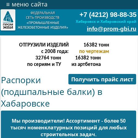
≡
меню сайта
+7 (4212) 98-88-35
Хабаровск и Хабаровский край
info@prom-gbi.ru
ОТГРУЗИЛИ ИЗДЕЛИЙ
32766
тонн
с 2008 года:
по чертежам
65532
тонн
32766
тонн
по сериям и ТУ
из артбетона
Распорки
Получить прайс лист
(подшпальные балки) в
Хабаровске
Мы производители! Ассортимент - более 50
тысяч номенклатурных позиций для любых
cтроительных задач.