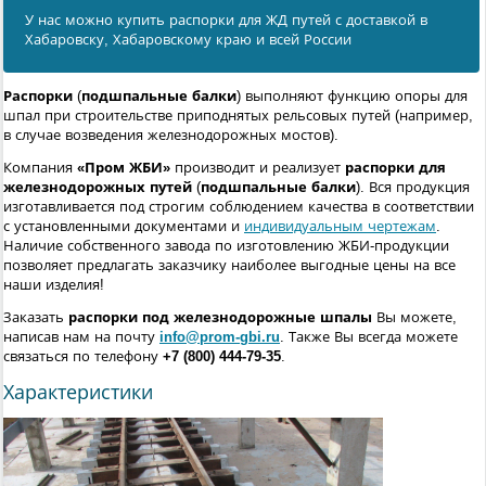
У нас можно купить распорки для ЖД путей с доставкой в
Хабаровску, Хабаровскому краю и всей России
Распорки
(
подшпальные балки
) выполняют функцию опоры для
шпал при строительстве приподнятых рельсовых путей (например,
в случае возведения железнодорожных мостов).
Компания
«Пром ЖБИ»
производит и реализует
распорки для
железнодорожных путей
(
подшпальные балки
). Вся продукция
изготавливается под строгим соблюдением качества в соответствии
с установленными документами и
индивидуальным чертежам
.
Наличие собственного завода по изготовлению ЖБИ-продукции
позволяет предлагать заказчику наиболее выгодные цены на все
наши изделия!
Заказать
распорки под железнодорожные шпалы
Вы можете,
написав нам на почту
info@prom-gbi.ru
. Также Вы всегда можете
связаться по телефону
+7 (800) 444-79-35
.
Характеристики