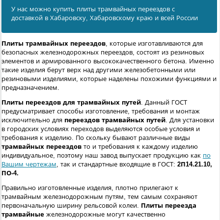
У нас можно купить плиты трамвайных переездов с
доставкой в Хабаровску, Хабаровскому краю и всей России
Плиты трамвайных переездов
, которые изготавливаются для
безопасных железнодорожных переездов, состоят из резиновых
элементов и армированного высококачественного бетона. Именно
такие изделия берут верх над другими железобетонными или
резиновыми изделиями, которые наделены похожими функциями и
предназначением.
Плиты переездов для трамвайных путей
. Данный ГОСТ
предусматривает способы изготовление, требования и монтаж
исключительно для
переездов трамвайных путей
. Для установки
в городских условиях переходов выделяются особые условия и
требования к изделию. По скольку бывают различные виды
трамвайных
переездов
то и требования к каждому изделию
индивидуальное, поэтому наш завод выпускает продукцию как
по
Вашим чертежам
, так и стандартные входящие в ГОСТ:
2П14.21.10,
ПО-4.
Правильно изготовленные изделия, плотно прилегают к
трамвайным железнодорожным путям, тем самым сохраняют
первоначальную ширину рельсовой колеи.
Плиты переезда
трамвайные
железнодорожные могут качественно