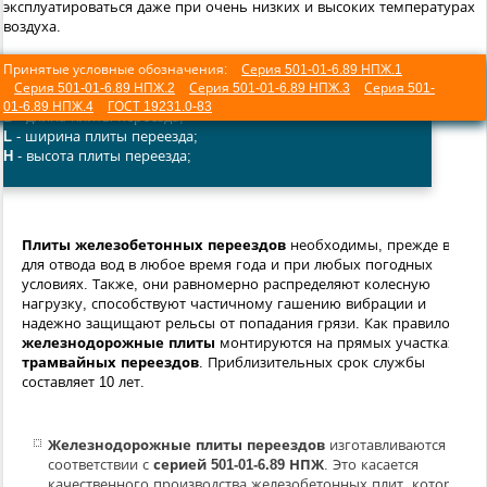
эксплуатироваться даже при очень низких и высоких температурах
воздуха.
Принятые условные обозначения:
Серия 501-01-6.89 НПЖ.1
Серия 501-01-6.89 НПЖ.2
Серия 501-01-6.89 НПЖ.3
Серия 501-
01-6.89 НПЖ.4
ГОСТ 19231.0-83
B
- длина плиты переезда;
L
- ширина плиты переезда;
H
- высота плиты переезда;
Плиты железобетонных переездов
необходимы, прежде всего,
для отвода вод в любое время года и при любых погодных
условиях. Также, они равномерно распределяют колесную
нагрузку, способствуют частичному гашению вибрации и
надежно защищают рельсы от попадания грязи. Как правило,
железнодорожные плиты
монтируются на прямых участках
трамвайных переездов
. Приблизительных срок службы
составляет 10 лет.
Железнодорожные плиты переездов
изготавливаются в
соответствии с
серией 501-01-6.89
НПЖ
. Это касается
качественного
производства железобетонных плит
,
которые