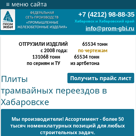
≡
меню сайта
+7 (4212) 98-88-35
Хабаровск и Хабаровский край
info@prom-gbi.ru
ОТГРУЗИЛИ ИЗДЕЛИЙ
131070
тонн
с 2008 года:
по чертежам
238342
тонн
131070
тонн
по сериям и ТУ
из артбетона
Плиты
Получить прайс лист
трамвайных переездов в
Хабаровске
Мы производители! Ассортимент - более 50
тысяч номенклатурных позиций для любых
cтроительных задач.