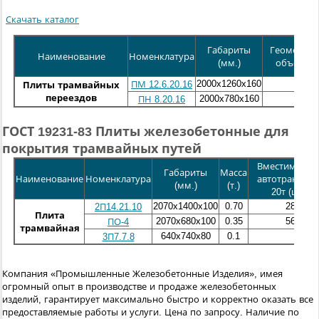
Скачать каталог
Габариты
Геометрич
Наименование
Номенклатура
(мм.)
объем (м
2000x1260x160
0,403
ПМ 12.6.20.16
Плиты трамвайных
переездов
2000x780x160
0,25
ПН 8.20.16
ГОСТ 19231-83 Плиты железобетонные для
покрытия трамвайных путей
Вместимость 
Габариты
Масса
Наименование
Номенклатура
автотранспор
(мм.)
(т.)
20т (шт.)
2070x1400x100
0.70
28
2П14.21.10
Плита
2070x680x100
0.35
56
ПО-4
трамвайная
640x740x80
0.1
3П7.7.8
Компания «Промышленные Железобетонные Изделия», имея
огромный опыт в производстве и продаже железобетонных
изделий, гарантирует максимально быстро и корректно оказать все
предоставляемые работы и услуги.
Цена по запросу. Наличие по