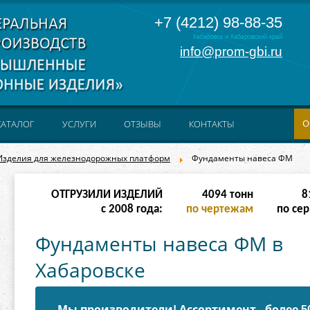
+7 (4212) 98-88-35
Хабаровск и Хабаровский край
info@prom-gbi.ru
О
КАТАЛОГ
УСЛУГИ
ОТЗЫВЫ
КОНТАКТЫ
Изделия для железнодорожных платформ
Фундаменты навеса ФМ
ОТГРУЗИЛИ ИЗДЕЛИЙ
32766
тонн
65
с 2008 года:
по чертежам
по сер
Фундаменты навеса ФМ в
Хабаровске
Мы производители! Ассортимент - более 