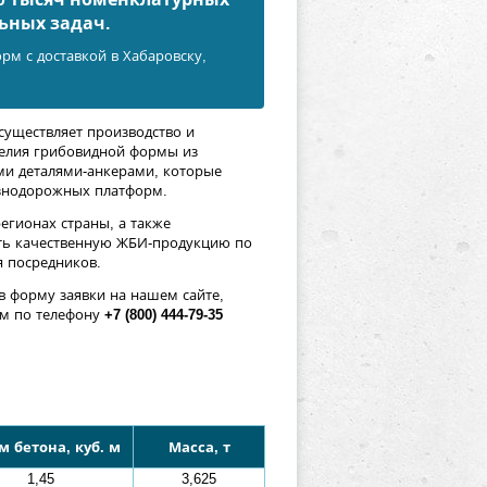
ьных задач.
рм с доставкой в Хабаровску,
существляет производство и
елия грибовидной формы из
ми деталями-анкерами, которые
езнодорожных платформ.
егионах страны, а также
ять качественную ЖБИ-продукцию по
я посредников.
 форму заявки на нашем сайте,
м по телефону
+7 (800) 444-79-35
 бетона, куб. м
Масса, т
1,45
3,625