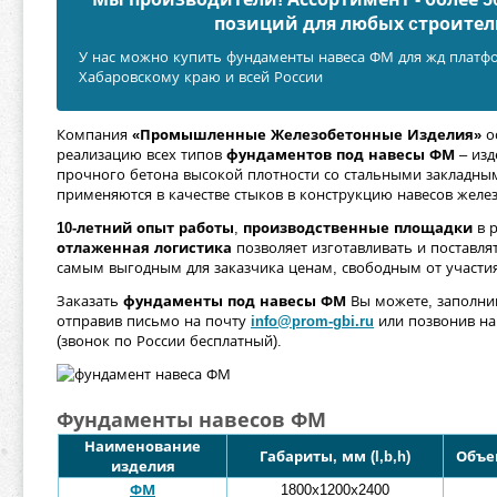
позиций для любых cтроител
У нас можно купить фундаменты навеса ФМ для жд платфо
Хабаровскому краю и всей России
Компания
«Промышленные Железобетонные Изделия»
о
реализацию всех типов
фундаментов под навесы ФМ
– изд
прочного бетона высокой плотности со стальными закладны
применяются в качестве стыков в конструкцию навесов жел
10-летний опыт работы
,
производственные площадки
в р
отлаженная логистика
позволяет изготавливать и поставл
самым выгодным для заказчика ценам, свободным от участи
Заказать
фундаменты под навесы ФМ
Вы можете, заполнив
отправив письмо на почту
info@prom-gbi.ru
или позвонив на
(звонок по России бесплатный).
Фундаменты навесов ФМ
Наименование
Габариты, мм (l,b,h)
Объем
изделия
ФМ
1800х1200х2400