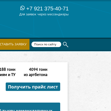
+7 921 375-40-71
Для заявок через мессенджеры
СТАВИТЬ ЗАЯВКУ
532
тонн
16382
тонн
иям и ТУ
из артбетона
Получить прайс лист
50 тысяч номенклатурных