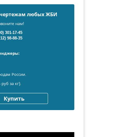
о чертежам любых ЖБИ
звоните нам!
00) 301-17-45
212) 98-88-35
сенджеры:
родам России.
 руб за кг).
Купить