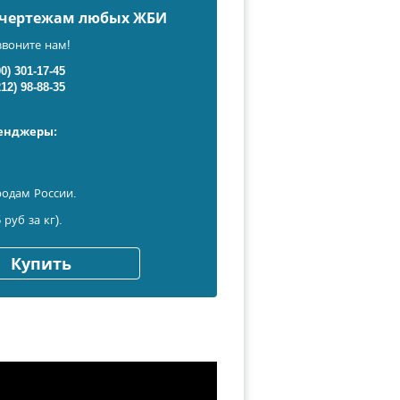
о чертежам любых ЖБИ
звоните нам!
00) 301-17-45
212) 98-88-35
сенджеры:
родам России.
 руб за кг).
Купить