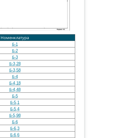
Номенклатура
Б-1
Б-2
Б-3
Б-3,28
Б-3,58
Б-4
Б-4,18
Б-4,48
Б-5
Б-5,1
Б-5,4
Б-5,98
Б-6
Б-6,3
Б-6,6