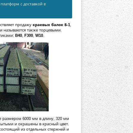
платформ с доставкой в
ствляет продажу
краевых балок Б-1
,
ки называются также торцевыми.
стиками:
B40
,
F300
,
W10
.
е размером 6000 мм в длину, 320 мм
крытыми и окрашены в красный цвет.
состоящий из отдельных стержней и