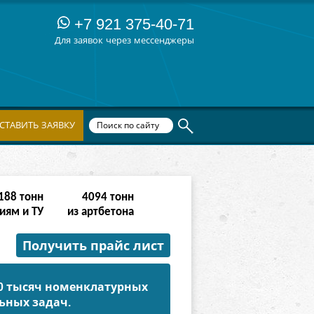
+7 921 375-40-71
Для заявок через мессенджеры
СТАВИТЬ ЗАЯВКУ
380
тонн
8190
тонн
иям и ТУ
из артбетона
Получить прайс лист
50 тысяч номенклатурных
ьных задач.