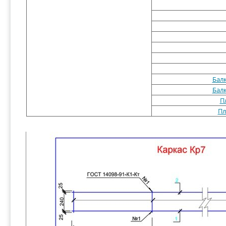
Балк
Балк
П
Пл