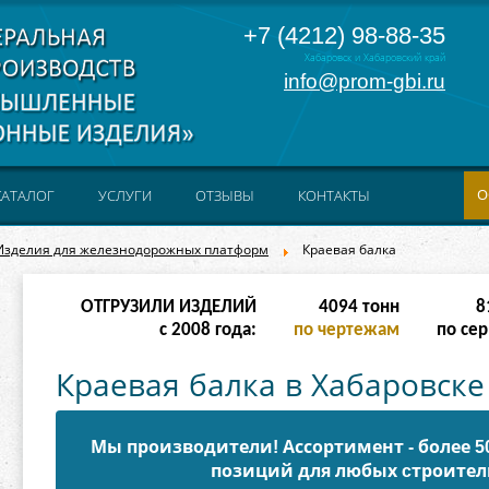
+7 (4212) 98-88-35
Хабаровск и Хабаровский край
info@prom-gbi.ru
О
КАТАЛОГ
УСЛУГИ
ОТЗЫВЫ
КОНТАКТЫ
Изделия для железнодорожных платформ
Краевая балка
ОТГРУЗИЛИ ИЗДЕЛИЙ
8190
тонн
16
с 2008 года:
по чертежам
по сер
Краевая балка в Хабаровске
Мы производители! Ассортимент - более 
позиций для любых cтроител