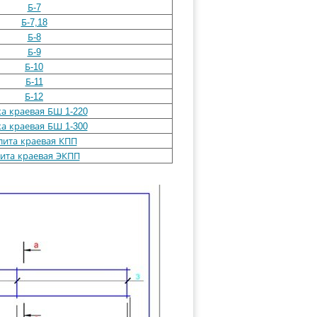
Б-7
Б-7,18
Б-8
Б-9
Б-10
Б-11
Б-12
а краевая БШ 1-220
а краевая БШ 1-300
лита краевая КПП
ита краевая ЭКПП