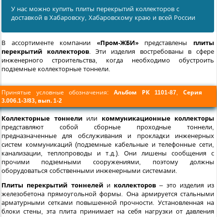
У нас можно купить плиты перекрытий коллекторов с
доставкой в Хабаровску, Хабаровскому краю и всей России
В ассортименте компании
«Пром-ЖБИ»
представлены
плиты
перекрытий коллекторов
. Эти изделия востребованы в сфере
инженерного строительства, когда необходимо обустроить
подземные коллекторные тоннели.
Принятые условные обозначения:
Альбом РК 1101-87
,
Серия
3.006.1-3/83, вып. 1-2
Коллекторные тоннели
или
коммуникационные коллекторы
представляют собой сборные проходные тоннели,
предназначенные для обслуживания и прокладки инженерных
систем коммуникаций (подземные кабельные и телефонные сети,
канализации, теплопроводы и т.д.). Они лишены сообщения с
прочими подземными сооружениями, поэтому должны
оборудоваться собственными инженерными системами.
Плиты перекрытий тоннелей
и
коллекторов
– это изделия из
железобетона прямоугольной формы. Она армируется стальными
арматурными сетками повышенной прочности. Установленная на
блоки стены, эта плита принимает на себя нагрузки от давления