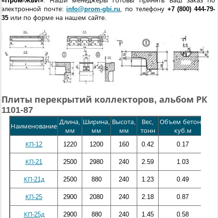
«Пром-ЖБИ»
. Наши менеджеры готовы принять Ваш заказ по
электронной почте:
info@prom-gbi.ru
, по телефону
+7 (800) 444-79-
35
или по форме на нашем сайте.
Плиты перекрытий коллекторов, альбом РК
1101-87
Длина,
Ширина,
Высота,
Вес,
Объем бетона,
Ста
Наименование
мм
мм
мм
тонн
куб.м
к
КП-12
1220
1200
160
0.42
0.17
16
КП-21
2500
2980
240
2.59
1.03
105
КП-21д
2500
880
240
1.23
0.49
19
КП-25
2900
2080
240
2.18
0.87
102
КП-25д
2900
880
240
1.45
0.58
28