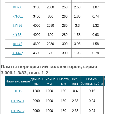
КП-30
3400
2080
260
2.68
1.07
131
КП-30д
3400
880
260
1.85
0.74
52
КП-36
4000
2080
280
3.3
1.32
202
КП-36д
4000
600
280
1.58
0.63
47
КП-42
4600
2080
300
3.95
1.58
289
КП-42д
4600
600
300
1.95
0.78
68
Плиты перекрытий коллекторов, серия
3.006.1-3/83, вып. 1-2
Длина,
Ширина,
Высота,
Вес,
Объем
Сталь,
Наименование
мм
мм
мм
тонн
бетона, куб.м
кг
1200
1200
160
0.4
0.16
12.45
ПТ 12
2990
1900
180
2.35
0.94
67.9
ПТ 15-11
2990
1900
180
2.35
0.94
71.59
ПТ 15-12