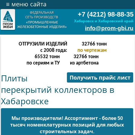
≡
меню сайта
+7 (4212) 98-88-35
Хабаровск и Хабаровский край
info@prom-gbi.ru
ОТГРУЗИЛИ ИЗДЕЛИЙ
65534
тонн
с 2008 года:
по чертежам
131068
тонн
65534
тонн
по сериям и ТУ
из артбетона
Плиты
Получить прайс лист
перекрытий коллекторов в
Хабаровске
Мы производители! Ассортимент - более 50
тысяч номенклатурных позиций для любых
cтроительных задач.