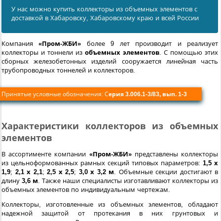
У нас можно купить коллекторы из объемных элементов с
доставкой в Хабаровску, Хабаровскому краю и всей России
Компания
«Пром-ЖБИ»
более 9 лет производит и реализует
коллекторы и тоннели из
объемных элементов
. С помощью этих
сборных железобетонных изделий сооружается линейная часть
трубопроводных тоннелей и коллекторов.
Принятые условные обозначения: С
ерия 3.006.1-3/83, вып. 1-3
Характеристики коллекторов из объемных
элементов
В ассортименте компании
«Пром-ЖБИ»
представлены коллекторы
из цельноформованных рамных секций типовых параметров:
1,5 х
1,9
;
2,1 х 2,1
;
2,5 х 2,5
;
3,0 х 3,2 м
. Объемные секции достигают в
длину
3,6 м
. Также наши специалисты изготавливают коллекторы из
объемных элементов по индивидуальным чертежам.
Коллекторы, изготовленные из объемных элементов, обладают
надежной защитой от протекания в них грунтовых и