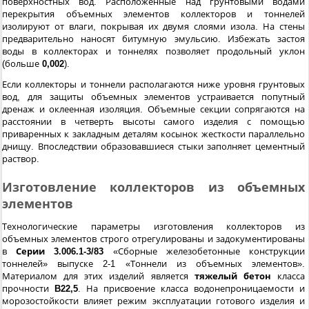
поверхностных вод. Расположенные над грунтовыми водами
перекрытия объемных элементов коллекторов и тоннелей
изолируют от влаги, покрывая их двумя слоями изола. На стены
предварительно наносят битумную эмульсию. Избежать застоя
воды в коллекторах и тоннелях позволяет продольный уклон
(больше
0,002
).
Если коллекторы и тоннели располагаются ниже уровня грунтовых
вод, для защиты объемных элементов устраивается попутный
дренаж и оклеенная изоляция. Объемные секции сопрягаются на
расстоянии в четверть высоты самого изделия с помощью
приваренных к закладным деталям косынок жесткости параллельно
днищу. Впоследствии образовавшиеся стыки заполняет цементный
раствор.
Изготовление коллекторов из объемных
элементов
Технологические параметры изготовления коллекторов из
объемных элементов строго отрегулированы и задокументированы
в
Серии 3.006.1-3/83
«Сборные железобетонные конструкции
тоннелей» выпуске 2-1 «Тоннели из объемных элементов».
Материалом для этих изделий является
тяжелый бетон
класса
прочности
B22,5
. На присвоение класса водонепроницаемости и
морозостойкости влияет режим эксплуатации готового изделия и