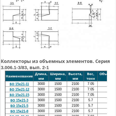
Коллекторы из объемных элементов. Серия
3.006.1-3/83, вып. 2-1
Длина,
Ширина,
Высота,
Вес,
Объем бе
Наименование
мм
мм
мм
тонн
куб.
3000
1500
2100
7.05
2.82
БО 15х21-11
3000
1500
2100
7.05
2.82
БО 15х21-12
3000
1500
2100
7.05
2.82
БО 15х21-15
3000
1500
2100
5.7
2.32
БО 15х21-3
3000
1500
2100
5.7
2.32
БО 15х21-5
3000
1500
2100
5.7
2.32
БО 15х21-8