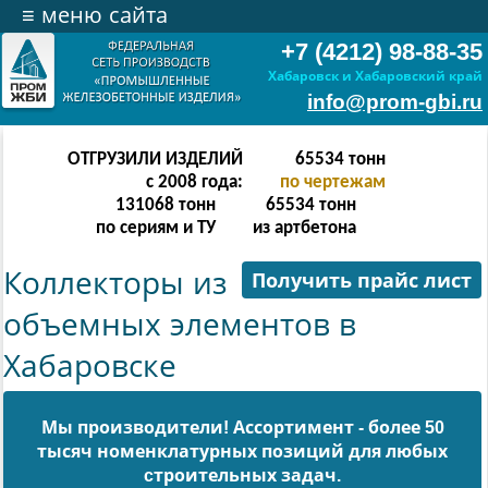
≡
меню сайта
+7 (4212) 98-88-35
Хабаровск и Хабаровский край
info@prom-gbi.ru
ОТГРУЗИЛИ ИЗДЕЛИЙ
131070
тонн
с 2008 года:
по чертежам
238342
тонн
131070
тонн
по сериям и ТУ
из артбетона
Коллекторы из
Получить прайс лист
объемных элементов в
Хабаровске
Мы производители! Ассортимент - более 50
тысяч номенклатурных позиций для любых
cтроительных задач.