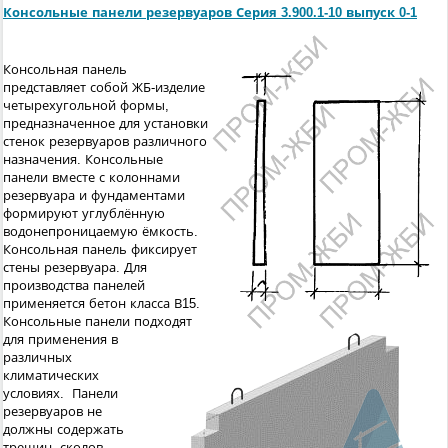
Консольные панели резервуаров Серия 3.900.1-10 выпуск 0-1
Консольная панель
представляет собой ЖБ-изделие
четырехугольной формы,
предназначенное для установки
стенок резервуаров различного
назначения. Консольные
панели вместе с колоннами
резервуара и фундаментами
формируют углублённую
водонепроницаемую ёмкость.
Консольная панель фиксирует
стены резервуара. Для
производства панелей
применяется бетон класса В15.
Консольные панели подходят
для применения в
различных
климатических
условиях. Панели
резервуаров не
должны содержать
трещин, сколов,