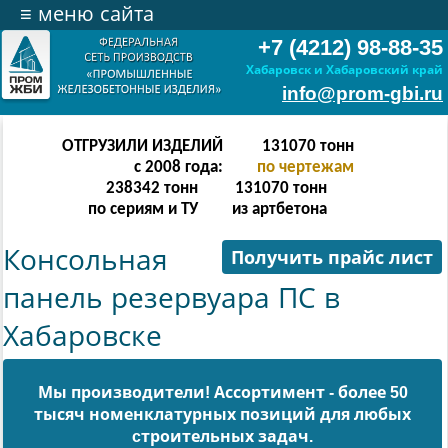
≡
меню сайта
+7 (4212) 98-88-35
Хабаровск и Хабаровский край
info@prom-gbi.ru
ОТГРУЗИЛИ ИЗДЕЛИЙ
262142
тонн
с 2008 года:
по чертежам
238342
тонн
262142
тонн
по сериям и ТУ
из артбетона
Консольная
Получить прайс лист
панель резервуара ПС в
Хабаровске
Мы производители! Ассортимент - более 50
тысяч номенклатурных позиций для любых
cтроительных задач.