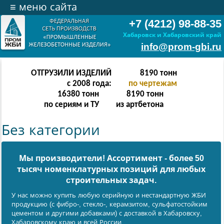
≡
меню сайта
+7 (4212) 98-88-35
Хабаровск и Хабаровский край
info@prom-gbi.ru
ОТГРУЗИЛИ ИЗДЕЛИЙ
16382
тонн
с 2008 года:
по чертежам
32764
тонн
16382
тонн
по сериям и ТУ
из артбетона
Без категории
Мы производители! Ассортимент - более 50
тысяч номенклатурных позиций для любых
cтроительных задач.
У нас можно купить любую серийную и нестандартную ЖБИ
продукцию (с фибро-, стекло-, керамзитом, сульфатостойким
цементом и другими добавками) с доставкой в Хабаровску,
Хабаровскому краю и всей России