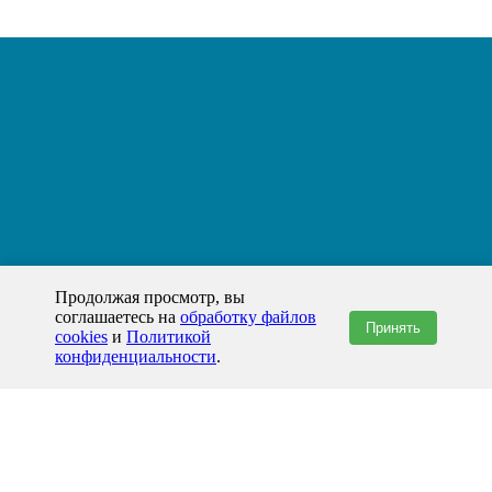
Продолжая просмотр, вы
соглашаетесь на
обработку файлов
Принять
cookies
и
Политикой
конфиденциальности
.
+7(800)444-79-35
звонок по России бесплатный