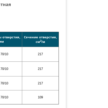
атная
 отверстия,
Сечение отверстия,
2
мм
см
/м
70/10
217
70/10
217
70/10
217
70/10
109