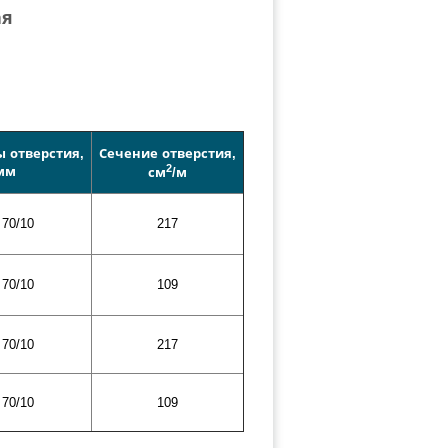
ая
 отверстия,
Сечение отверстия,
2
мм
см
/м
70/10
217
70/10
109
70/10
217
70/10
109