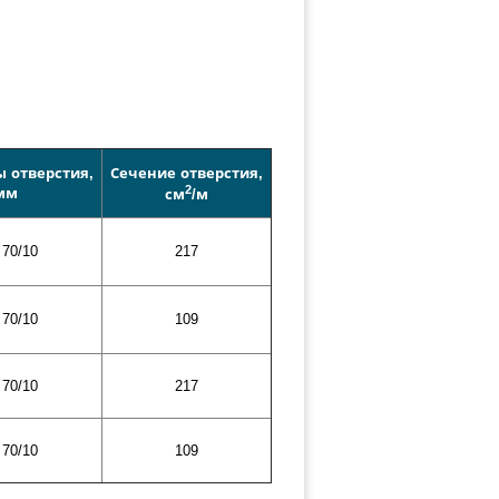
 отверстия,
Сечение отверстия,
2
мм
см
/м
70/10
217
70/10
109
70/10
217
70/10
109