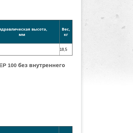
идравлическая высота,
Вес,
мм
кг
18,5
P 100 без внутреннего