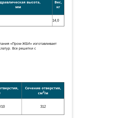
дравлическая высота,
Вес,
мм
кг
14,0
пания «Пром-ЖБИ» изготавливает
латур. Все решетки с
тверстия,
Сечение отверстия,
2
м
см
/м
/10
312