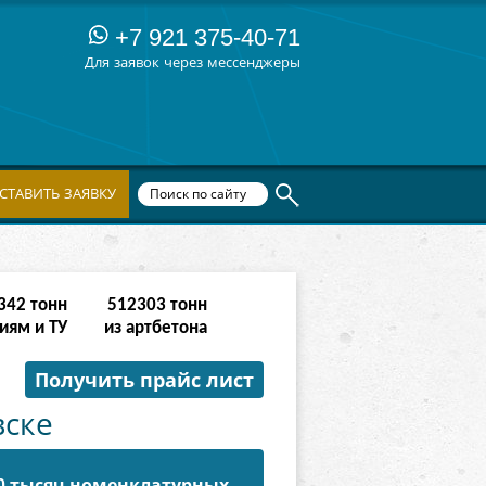
+7 921 375-40-71
Для заявок через мессенджеры
СТАВИТЬ ЗАЯВКУ
342
тонн
512303
тонн
иям и ТУ
из артбетона
Получить прайс лист
вске
50 тысяч номенклатурных