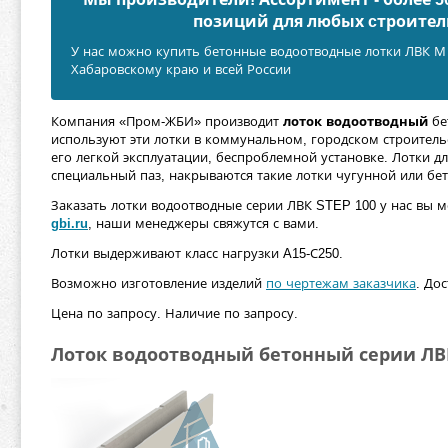
позиций для любых cтроител
У нас можно купить бетонные водоотводные лотки ЛВК М 
Хабаровскому краю и всей России
Компания «Пром-ЖБИ» производит
лоток водоотводный
бе
используют эти лотки в коммунальном, городском строительс
его легкой эксплуатации, беспроблемной установке. Лотки д
специальный паз, накрываются такие лотки чугунной или бе
Заказать лотки водоотводные серии ЛВК STEP 100 у нас вы м
gbi.ru
, наши менеджеры свяжутся с вами.
Лотки выдерживают класс нагрузки A15-С250.
Возможно изготовление изделий
по чертежам заказчика
. До
Цена по запросу. Наличие по запросу.
Лоток водоотводный бетонный серии ЛВ