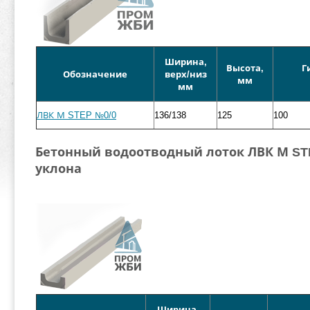
Ширина,
Высота,
Г
Обозначение
верх/низ
мм
мм
ЛВК М STEP №0/0
136/138
125
100
Бетонный водоотводный лоток ЛВК М STE
уклона
Ширина,