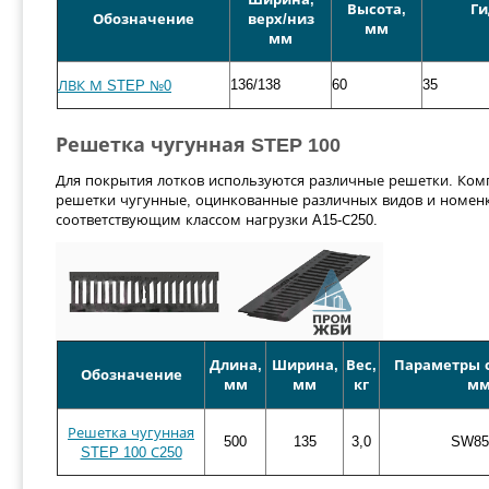
Высота,
Ги
Обозначение
верх/низ
мм
мм
136/138
60
35
ЛВК М STEP №0
Решетка чугунная STEP 100
Для покрытия лотков используются различные решетки. Ком
решетки чугунные, оцинкованные различных видов и номенк
соответствующим классом нагрузки A15-С250.
Длина,
Ширина,
Вес,
Параметры о
Обозначение
мм
мм
кг
м
Решетка чугунная
500
135
3,0
SW85
STEP 100 С250