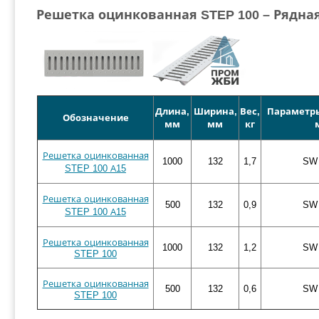
Решетка оцинкованная STEP 100 – Рядна
Длина,
Ширина,
Вес,
Параметры
Обозначение
мм
мм
кг
Решетка оцинкованная
1000
132
1,7
SW 
STEP 100 А15
Решетка оцинкованная
500
132
0,9
SW 
STEP 100 А15
Решетка оцинкованная
1000
132
1,2
SW 
STEP 100
Решетка оцинкованная
500
132
0,6
SW 
STEP 100