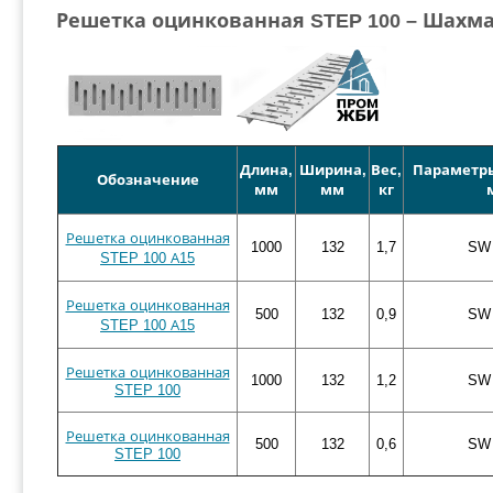
Решетка оцинкованная STEP 100 – Шахм
Длина,
Ширина,
Вес,
Параметры
Обозначение
мм
мм
кг
Решетка оцинкованная
1000
132
1,7
SW 
STEP 100 А15
Решетка оцинкованная
500
132
0,9
SW 
STEP 100 А15
Решетка оцинкованная
1000
132
1,2
SW 
STEP 100
Решетка оцинкованная
500
132
0,6
SW 
STEP 100