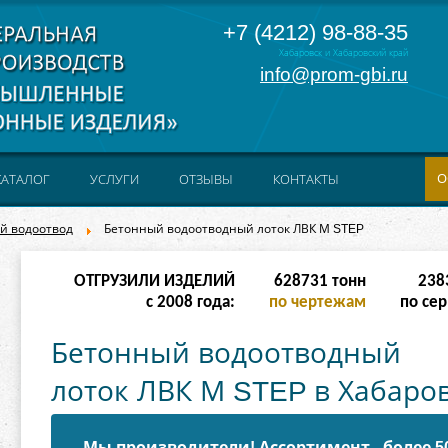
+7 (4212) 98-88-35
Хабаровск и Хабаровский край
info@prom-gbi.ru
О
КАТАЛОГ
УСЛУГИ
ОТЗЫВЫ
КОНТАКТЫ
й водоотвод
Бетонный водоотводный лоток ЛВК М STEP
ОТГРУЗИЛИ ИЗДЕЛИЙ
628731
тонн
238
с 2008 года:
по чертежам
по сер
Бетонный водоотводный
лоток ЛВК М STEP в Хабаро
Мы производители! Ассортимент - более 