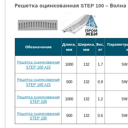
Решетка оцинкованная STEP 100 – Волна
Длина,
Ширина,
Вес,
Параметры
Обозначение
мм
мм
кг
Решетка оцинкованная
1000
132
1,7
SW 
STEP 100 А15
Решетка оцинкованная
500
132
0,9
SW 
STEP 100 А15
Решетка оцинкованная
1000
132
1,2
SW 
STEP 100
Решетка оцинкованная
500
132
0,6
SW 
STEP 100