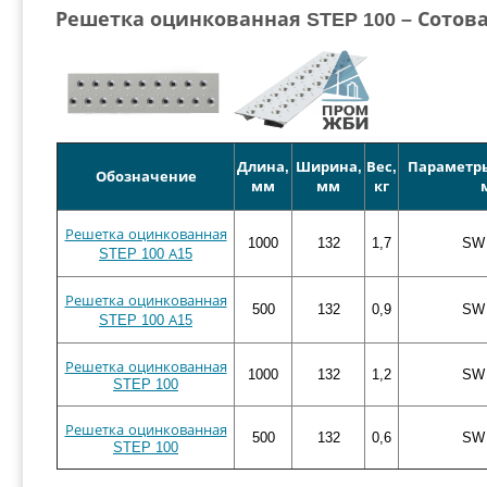
Решетка оцинкованная STEP 100 – Сотов
Длина,
Ширина,
Вес,
Параметры
Обозначение
мм
мм
кг
Решетка оцинкованная
1000
132
1,7
SW 
STEP 100 А15
Решетка оцинкованная
500
132
0,9
SW 
STEP 100 А15
Решетка оцинкованная
1000
132
1,2
SW 
STEP 100
Решетка оцинкованная
500
132
0,6
SW 
STEP 100