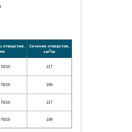
я
 отверстия,
Сечение отверстия,
2
мм
см
/м
70/10
217
70/10
109
70/10
217
70/10
109