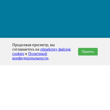
Продолжая просмотр, вы
соглашаетесь на
обработку файлов
Принять
cookies
и
Политикой
конфиденциальности
.
+7(800)444-79-35
звонок по России бесплатный
+7 (812) 565-17-28
ООО "ЖБИ и Архитектура" © 2008-2026
Хабаровск и Хабаровский край
info@prom-gbi.ru
hab.prom-gbi.ru