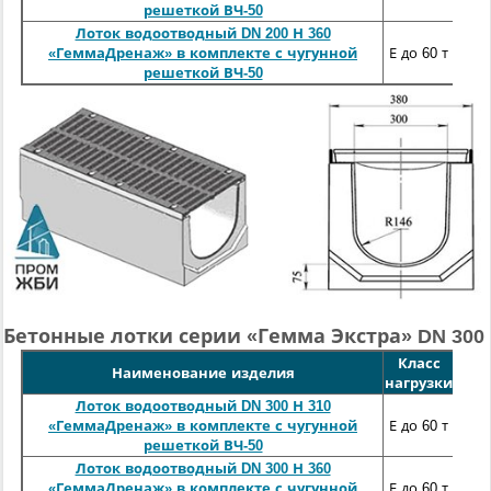
решеткой ВЧ-50
Лоток водоотводный DN 200 Н 360
100
«ГеммаДренаж» в комплекте с чугунной
Е до 60 т
решеткой ВЧ-50
Бетонные лотки серии «Гемма Экстра» DN 300
Класс
Длин
Наименование изделия
нагрузки
м
Лоток водоотводный DN 300 Н 310
100
«ГеммаДренаж» в комплекте с чугунной
Е до 60 т
решеткой ВЧ-50
Лоток водоотводный DN 300 Н 360
100
«ГеммаДренаж» в комплекте с чугунной
Е до 60 т