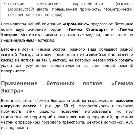
высокие технические характеристики (высокая
морозоустойчивость, повышенная прочность, геометрически
выверенное качество форм)
Специалисты нашей компании
«Пром-ЖБИ»
предлагают бетонные
лотки двух основных серий:
«Гемма Стандарт»
и
«Гемма
Экстра»
. Мы изготавливаем как типовые модели, так и лотки по
индивидуальным чертежам.
Бетонные лотки «Гемма Экстра» разного вида обладают разной
высотой. Благодаря этому с помощью этих изделий можно возвести
каскад из лотков на тех участках, на которых невозможно создать
уклон для улучшения водоотведения за счет одной земной
поверхности.
Применение бетонных лотков «Гемма
Экстра»
Бетонные лотки «Гемма Экстра» способны выдерживать
высокие
нагрузки класса Е
(т.е.
до 60 т
). Ударостойкость и высокая
прочность этих изделий позволяет использовать их при
строительстве территорий промышленных предприятий, проезжих
частей с траффиком грузового транспорта, центров логистики, АЗС
и аэродромов.