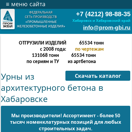
≡
меню сайта
+7 (4212) 98-88-35
Хабаровск и Хабаровский край
info@prom-gbi.ru
ОТГРУЗИЛИ ИЗДЕЛИЙ
524286
тонн
с 2008 года:
по чертежам
238342
тонн
512303
тонн
по сериям и ТУ
из артбетона
Урны из
Скачать каталог
архитектурного бетона в
Хабаровске
Мы производители! Ассортимент - более 50
тысяч номенклатурных позиций для любых
cтроительных задач.