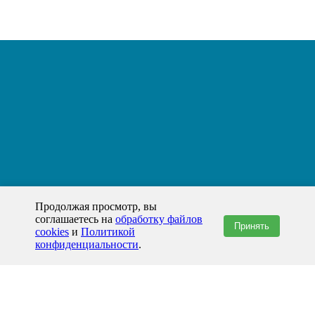
Продолжая просмотр, вы
соглашаетесь на
обработку файлов
Принять
cookies
и
Политикой
конфиденциальности
.
+7(800)444-79-35
звонок по России бесплатный