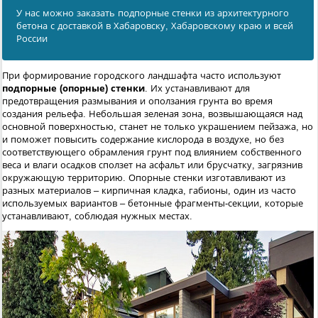
У нас можно заказать подпорные стенки из архитектурного
бетона с доставкой в Хабаровску, Хабаровскому краю и всей
России
При формирование городского ландшафта часто используют
подпорные (опорные) стенки
. Их устанавливают для
предотвращения размывания и оползания грунта во время
создания рельефа. Небольшая зеленая зона, возвышающаяся над
основной поверхностью, станет не только украшением пейзажа, но
и поможет повысить содержание кислорода в воздухе, но без
соответствующего обрамления грунт под влиянием собственного
веса и влаги осадков сползет на асфальт или брусчатку, загрязнив
окружающую территорию. Опорные стенки изготавливают из
разных материалов – кирпичная кладка, габионы, один из часто
используемых вариантов – бетонные фрагменты-секции, которые
устанавливают, соблюдая нужных местах.