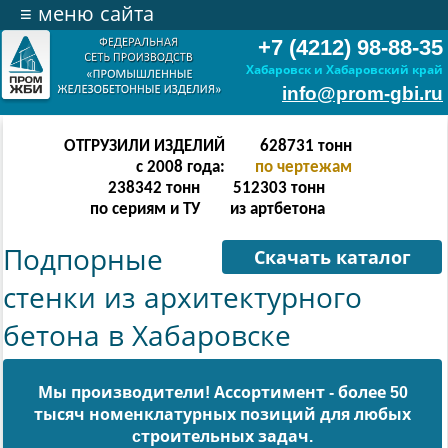
≡
меню сайта
+7 (4212) 98-88-35
Хабаровск и Хабаровский край
info@prom-gbi.ru
ОТГРУЗИЛИ ИЗДЕЛИЙ
628731
тонн
с 2008 года:
по чертежам
238342
тонн
512303
тонн
по сериям и ТУ
из артбетона
Подпорные
Скачать каталог
стенки из архитектурного
бетона в Хабаровске
Мы производители! Ассортимент - более 50
тысяч номенклатурных позиций для любых
cтроительных задач.