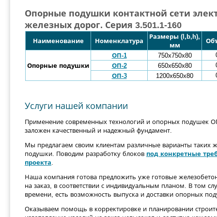
Опорные подушки контактной сети эле
железных дорог. Серия 3.501.1-160
Размеры (l,b,h),
Наименование
Номенклатура
Об
мм
ОП-1
750х750х80
Опорные подушки
ОП-2
650х650х80
ОП-3
1200х650х80
Услуги нашей компании
Применение современных технологий и опорных подушек ОП 
заложен качественный и надежный фундамент.
Мы предлагаем своим клиентам различные варианты таких ж
подушки. Поводим разработку блоков
под конкретные тре
проекта
.
Наша компания готова предложить уже готовые железобетон
на заказ, в соответствии с индивидуальным планом. В том сл
времени, есть возможность выпуска и доставки опорных под
Оказываем помощь в корректировке и планировании строите