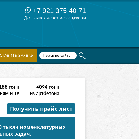
+7 921 375-40-71
Для заявок через мессенджеры
СТАВИТЬ ЗАЯВКУ
380
тонн
8190
тонн
иям и ТУ
из артбетона
Получить прайс лист
50 тысяч номенклатурных
ьных задач.