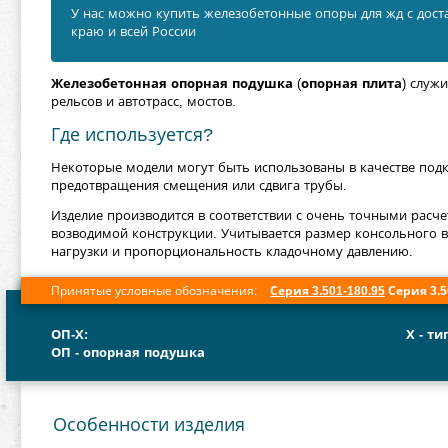
У нас можно купить железобетонные опоры для жд с дост
краю и всей России
Железобетонная опорная подушка
(
опорная плита
) служ
рельсов и автотрасс, мостов.
Где используется?
Некоторые модели могут быть использованы в качестве подк
предотвращения смещения или сдвига трубы.
Изделие производится в соответствии с очень точными расч
возводимой конструкции. Учитывается размер консольного 
нагрузки и пропорциональность кладочному давлению.
Принятые условные обозначения:
Серия 3.501-180.95
Серия 3.5
ОП-Х
:
Х
- ти
ОП
- опорная подушка
Особенности изделия