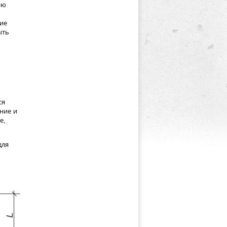
ию
ние
ыть
ся
ние и
е,
для