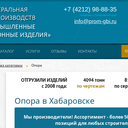
+7 (4212) 98-88-35
Хабаровск и Хабаровский край
info@prom-gbi.ru
О
КАТАЛОГ
УСЛУГИ
ОТЗЫВЫ
КОНТАКТЫ
Без категории
Опора
ОТГРУЗИЛИ ИЗДЕЛИЙ
16382
тонн
16
с 2008 года:
по чертежам
по сер
Опора в Хабаровске
Мы производители! Ассортимент - более 
позиций для любых cтроител