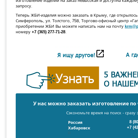
изготовление изделий на заказ невысокая и доступна каждом
запросу.
Теперь ЖБИ-изделия можно заказать в Крыму, где открылось 
Симферополь, ул. Толстого, 75В, Торгово-офисный центр «Г
приобретении ЖБИ Вы можете написать нам на почту
krm@p
номеру
+7 (365) 277-71-28
.
У нас можно заказать изготовление п
Сэкономьте время на поиск - сразу 
8 (8
Россия
+7 (4
Хабаровск