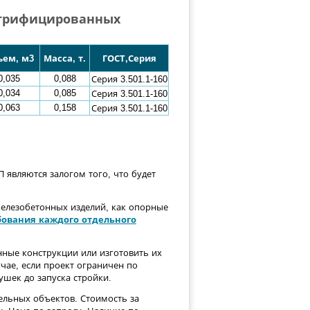
ктрифицированных
ъем, м3
Масса, т.
ГОСТ,Серия
0,035
0,088
Серия 3.501.1-160
0,034
0,085
Серия 3.501.1-160
0,063
0,158
Серия 3.501.1-160
являются залогом того, что будет
елезобетонных изделий, как опорные
бования каждого отдельного
ные конструкции или изготовить их
учае, если проект ограничен по
ушек до запуска стройки.
льных объектов. Стоимость за