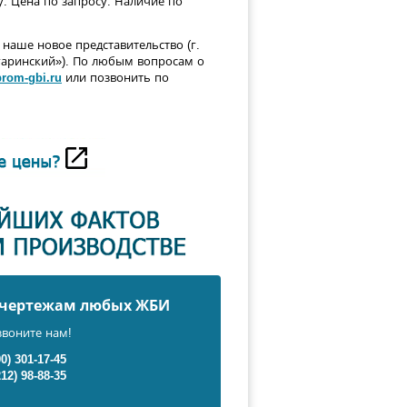
у.
Цена по запросу. Наличие по
наше новое представительство (г.
агаринский»). По любым вопросам о
rom-gbi.ru
или позвонить по
о чертежам любых ЖБИ
звоните нам!
00) 301-17-45
212) 98-88-35