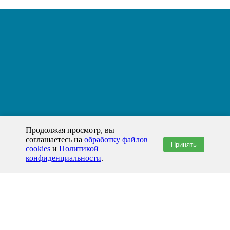
Продолжая просмотр, вы
соглашаетесь на
обработку файлов
Принять
cookies
и
Политикой
конфиденциальности
.
+7(800)444-79-35
звонок по России бесплатный
+7 (812) 565-17-28