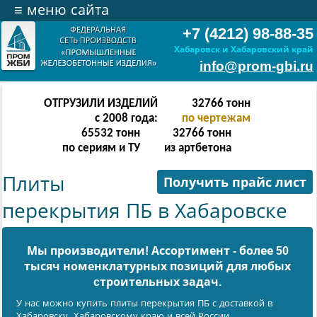
≡
меню сайта
+7 (4212) 98-88-35
Хабаровск и Хабаровский край
info@prom-gbi.ru
ОТГРУЗИЛИ ИЗДЕЛИЙ
131070
тонн
с 2008 года:
по чертежам
238342
тонн
131070
тонн
по сериям и ТУ
из артбетона
Плиты
Получить прайс лист
перекрытия ПБ в Хабаровске
Мы производители! Ассортимент - более 50
тысяч номенклатурных позиций для любых
cтроительных задач.
У нас можно купить плиты перекрытия ПБ с доставкой в
Хабаровску, Хабаровскому краю и всей России