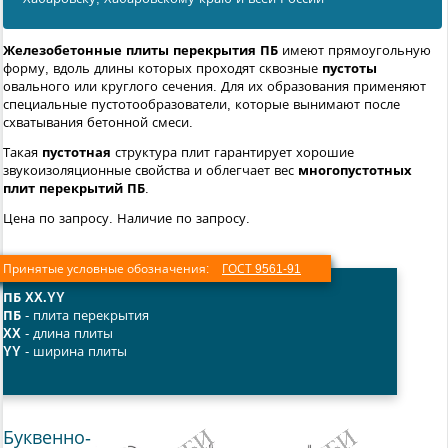
Железобетонные
плиты перекрытия ПБ
имеют прямоугольную
форму, вдоль длины которых проходят сквозные
пустоты
овального или круглого сечения. Для их образования применяют
специальные пустотообразователи, которые вынимают после
схватывания бетонной смеси.
Такая
пустотная
структура плит гарантирует хорошие
звукоизоляционные свойства и облегчает вес
многопустотных
плит перекрытий ПБ
.
Цена по запросу. Наличие по запросу.
Принятые условные обозначения:
ГОСТ 9561-91
ПБ XX.YY
ПБ
- плита перекрытия
XX
- длина плиты
YY
- ширина плиты
Буквенно-