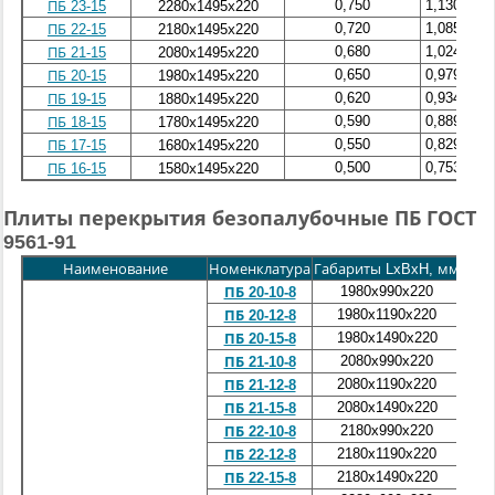
0,750
1,130
ПБ 23-15
2280х1495х220
0,720
1,085
ПБ 22-15
2180х1495х220
0,680
1,024
ПБ 21-15
2080х1495х220
0,650
0,979
ПБ 20-15
1980х1495х220
0,620
0,934
ПБ 19-15
1880х1495х220
0,590
0,889
ПБ 18-15
1780х1495х220
0,550
0,829
ПБ 17-15
1680х1495х220
0,500
0,753
ПБ 16-15
1580х1495х220
Плиты перекрытия безопалубочные ПБ ГОСТ
9561-91
Наименование
Номенклатура
Габариты L
x
B
x
H, мм
Масс
1980x990x220
5
ПБ 20-10-8
1980x1190x220
8
ПБ 20-12-8
1980x1490x220
9
ПБ 20-15-8
2080x990x220
6
ПБ 21-10-8
2080x1190x220
8
ПБ 21-12-8
2080x1490x220
9
ПБ 21-15-8
2180x990x220
6
ПБ 22-10-8
2180x1190x220
8
ПБ 22-12-8
2180x1490x220
1
ПБ 22-15-8