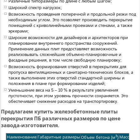
Различные типоразмеры по длине с любым шагом
;
Широкий спектр нагрузок
;
Возможность проведения поперечной и продольной резки под
необходимым углом. Это позволяет производить перекрытие
помещений с криволинейными проемами и стенами, а также
эркерами
;
Широкие возможности для дизайнеров и архитекторов при
планировании внутреннего пространства сооружений.
Применение данных плит предоставляет возможность
реализовывать сложнейшие объемно-планировочные и
фасадные решения, в том числе свободную планировку
;
Возможность формирования отверстий в перекрытиях для
пропуска вентиляционных и санитарно-технических блоков, а
также выполнение этих отверстий стандартной ширины и
положения в плане при формировании изделий
;
Уменьшение веса на 5 – 10 % в результате увеличения
пустотности, при этом уровень прочности сохраняется. Это
обеспечивает снижение расходов на транспортировку.
Предлагаем купить
железобетонные
плиты
перекрытия ПБ различных размеров по цене
завода-изготовителя.
3
Наименование
Габаритные размеры
Масса
Объем бетона (м
)