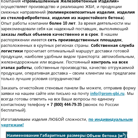
Компания
«Промышленные Железобетонные Изделия»
осуществляет производство и реализацию ЖБИ, и продукции
смежных направлений (
полимеркомпозитные изделия
,
изделия
из стеклофибробетона
,
изделия из жаростойкого бетона
).
Опыт работы компании
более 10 лет
. За время деятельности мы
зарекомендовали себя как надежный поставщик, выполняющий
заказы любых объемов качественно и в срок
. В нашем
распоряжении имеется
сеть производственных площадок
,
расположенных в крупных регионах страны.
Собственная служба
логистики
просчитает оптимальный маршрут доставки готовой
продукции, наиболее удобным видом транспорта: автомобильным,
железнодорожным или водным. Постоянный
контроль на всех
этапах работы
, собственные производства, качество отгружаемой
продукции, оперативная доставка – своим клиентам мы предлагаем
только лучшие условия сотрудничества!
Заказать огнестойкие стеновые панели Вы можете, отправив форму
заявки на нашем сайте или письмо на почту
info@prom-gbi.ru
. Мы
всегда готовы ответить на все Ваши вопросы по единому
контактному телефону
+ 7 (800) 444-79-35
(звонок по России
бесплатный).
Изготавливаем изделия ЛЮБОЙ сложности,
по индивидуальным
чертежам!
3
Наименование
Габаритные размеры
Масс
Объем бетона (м
)