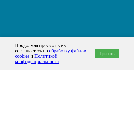
Продолжая просмотр, вы
соглашаетесь на
обработку файлов
Принять
cookies
и
Политикой
конфиденциальности
.
+7(800)444-79-35
звонок по России бесплатный
+7 (812) 565-17-28
ООО "ЖБИ и Архитектура" © 2008-2026
Хабаровск и Хабаровский край
info@prom-gbi.ru
hab.prom-gbi.ru