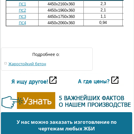
2,3
5,75
ПС1
4450х2160х360
2,1
5,25
ПС2
4450х1960х360
1,1
2,75
ПС3
4450х1750х360
0,94
2,35
ПС4
4450х2060х360
Подробнее о:
Жаростойкий бетон
У нас можно заказать изготовление по
чертежам любых ЖБИ