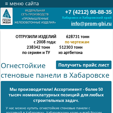
≡
меню сайта
+7 (4212) 98-88-35
Хабаровск и Хабаровский край
info@prom-gbi.ru
ОТГРУЗИЛИ ИЗДЕЛИЙ
628731
тонн
с 2008 года:
по чертежам
238342
тонн
512303
тонн
по сериям и ТУ
из артбетона
Огнестойкие
Получить прайс лист
стеновые панели в Хабаровске
Мы производители! Ассортимент - более 50
тысяч номенклатурных позиций для любых
cтроительных задач.
У нас можно купить огнестойкие стеновые панели с
доставкой в Хабаровску, Хабаровскому краю и всей России