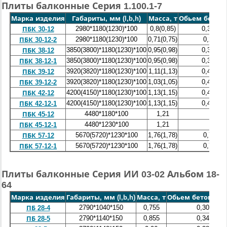
Плиты балконные Серия 1.100.1-7
Марка изделия
Габариты, мм (l,b,h)
Масса, т
Обьем бетона
2980*1180(1230)*100
0,8(0,85)
0,32(0,3
ПБК 30-12
2980*1180(1230)*100
0,71(0,75)
0,28(0,3
ПБК 30-12-2
3850(3800)*1180(1230)*100
0,95(0,98)
0,38(0,3
ПБК 38-12
3850(3800)*1180(1230)*100
0,95(0,98)
0,38(0,3
ПБК 38-12-1
3920(3820)*1180(1230)*100
1,11(1,13)
0,44(0,4
ПБК 39-12
3920(3820)*1180(1230)*100
1,03(1,05)
0,44(0,4
ПБК 39-12-2
4200(4150)*1180(1230)*100
1,13(1,15)
0,45(0,4
ПБК 42-12
4200(4150)*1180(1230)*100
1,13(1,15)
0,45(0,4
ПБК 42-12-1
4480*1180*100
1,21
0,48
ПБК 45-12
4480*1230*100
1,21
0,48
ПБК 45-12-1
5670(5720)*1230*100
1,76(1,78)
0,7(0,71
ПБК 57-12
5670(5720)*1230*100
1,76(1,78)
0,7(0,71
ПБК 57-12-1
Плиты балконные Серия ИИ 03-02 Альбом 18-
64
Марка изделия
Габариты, мм (l,b,h)
Масса, т
Обьем бетона, ку
2790*1040*150
0,755
0,303
ПБ 28-4
2790*1140*150
0,855
0,342
ПБ 28-5