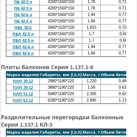
4200*1560*150
1,78
0,712
ПБ 42-5 л
4200*1560*150
1,78
0,712
ПБ 42-5 п
4200*1660*150
1,94
0,775
ПБ 42-6 л
4200*1660*150
1,94
0,775
ПБ 42-6 п
3060*1520*150
1,815
0,726
ПБК 30-6
4200*1560*150
1,7
0,68
ПБЛ 42-5 л
4200*1560*150
1,7
0,68
ПБЛ 42-5 п
4200*1660*150
1,94
0,775
ПБЛ 42-6 л
4200*1660*150
1,94
0,775
ПБЛ 42-6 п
Плиты балконов Серия 1.137.1-8
Марка изделия
Габариты, мм (l,b,h)
Масса, т
Обьем бетона, ку
2980*1190*220
1,220
0,488
ПЛП 30-12
3880*1190*220
1,58
0,632
ПЛП 39-12
5080*1190*220
2,305
0,922
ПЛП 51-12
6280*1190*220
2,845
1,138
ПЛП 63-12
Разделительные перегородки балконные
Серия 1.137.1 КЛ-3
Марка изделия
Габариты, мм (l,b,h)
Масса, т
Обьем бетона, ку