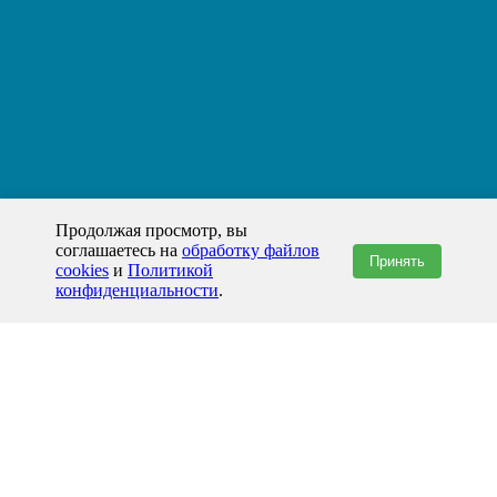
Продолжая просмотр, вы
соглашаетесь на
обработку файлов
Принять
cookies
и
Политикой
конфиденциальности
.
+7(800)444-79-35
звонок по России бесплатный
+7 (812) 565-17-28
ООО "ЖБИ и Архитектура" © 2008-2026
Хабаровск и Хабаровский край
info@prom-gbi.ru
hab.prom-gbi.ru