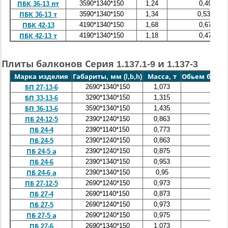
3590*1340*150
1,24
0,49
ПБК 36-13 пт
3590*1340*150
1,34
0,535
ПБК 36-13 т
4190*1340*150
1,68
0,67
ПБК 42-13
4190*1340*150
1,18
0,47
ПБК 42-13 т
Плиты балконов Серия 1.137.1-9 и 1.137-3
Марка изделия
Габариты, мм (l,b,h)
Масса, т
Обьем бетона
2690*1340*150
1,073
0,429
БП 27-13-6
3290*1340*150
1,315
0,526
БП 33-13-6
3590*1340*150
1,435
0,574
БП 36-13-6
2390*1240*150
0,863
0,345
ПБ 24-12-5
2390*1140*150
0,773
0,309
ПБ 24-4
2390*1240*150
0,863
0,345
ПБ 24-5
2390*1240*150
0,875
0,35
ПБ 24-5 а
2390*1340*150
0,953
0,351
ПБ 24-6
2390*1340*150
0,95
0,38
ПБ 24-6 а
2690*1240*150
0,973
0,389
ПБ 27-12-5
2690*1140*150
0,873
0,349
ПБ 27-4
2690*1240*150
0,973
0,389
ПБ 27-5
2690*1240*150
0,975
0,39
ПБ 27-5 а
2690*1340*150
1,073
0,429
ПБ 27-6