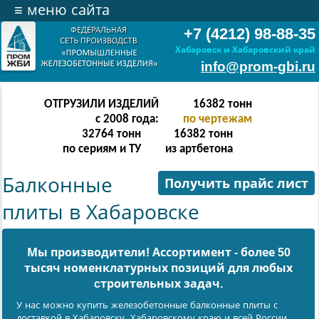
≡
меню сайта
+7 (4212) 98-88-35
Хабаровск и Хабаровский край
info@prom-gbi.ru
ОТГРУЗИЛИ ИЗДЕЛИЙ
65534
тонн
с 2008 года:
по чертежам
131068
тонн
65534
тонн
по сериям и ТУ
из артбетона
Балконные
Получить прайс лист
плиты в Хабаровске
Мы производители! Ассортимент - более 50
тысяч номенклатурных позиций для любых
cтроительных задач.
У нас можно купить железобетонные балконные плиты с
доставкой в Хабаровску, Хабаровскому краю и всей России