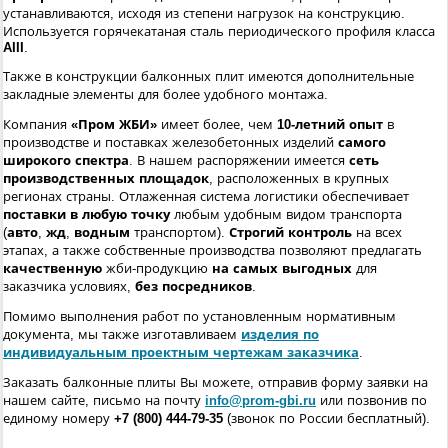
устанавливаются, исходя из степени нагрузок на конструкцию.
Используется горячекатаная сталь периодического профиля класса
AIII
.
Также в конструкции балконных плит имеются дополнительные
закладные элементы для более удобного монтажа.
Компания
«Пром ЖБИ»
имеет более, чем
10-летний опыт
в
производстве и поставках железобетонных изделий
самого
широкого спектра
. В нашем распоряжении имеется
сеть
производственных площадок
, расположенных в крупных
регионах страны. Отлаженная система логистики обеспечивает
поставки в любую точку
любым удобным видом транспорта
(
авто
,
жд
,
водным
транспортом).
Строгий контроль
на всех
этапах, а также собственные производства позволяют предлагать
качественную
жби-продукцию
на самых выгодных
для
заказчика условиях,
без посредников
.
Помимо выполнения работ по установленным нормативным
документа, мы также изготавливаем
изделия по
индивидуальным проектным чертежам заказчика
.
Заказать балконные плиты Вы можете, отправив форму заявки на
нашем сайте, письмо на почту
info@prom-gbi.ru
или позвонив по
единому номеру
+7 (800) 444-79-35
(звонок по России бесплатный).