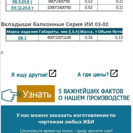
880*2400*80
0,53
0,21
РБ 9-24-8 т
1080*2400*80
0,53
0,21
РЛ 11-24-8 т
Вкладыши балконные Серия ИИ 03-02
Марка изделия
Габариты, мм (l,b,h)
Масса, т
Обьем бетона, ку
800*220*1140
0,33
0,132
БВ 1
//
У нас можно заказать изготовление по
чертежам любых ЖБИ
Сэкономьте время на поиск - сразу звоните нам!