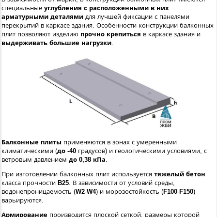
специальные
углубления с расположенными в них
арматурными деталями
для лучшей фиксации с панелями
перекрытий в каркасе здания. Особенности конструкции балконных
плит позволяют изделию
прочно крепиться
в каркасе здания и
выдерживать большие нагрузки
.
Балконные плиты
применяются в зонах с умеренными
климатическими (
до -40
градусов) и геологическими условиями, с
ветровым давлением
до 0,38 кПа
.
При изготовлении балконных плит используется
тяжелый бетон
класса прочности
B25
. В зависимости от условий среды,
водонепроницаемость (
W2
-
W4
) и морозостойкость (
F100
-
F150
)
варьируются.
Армирование
производится плоской сеткой, размеры которой