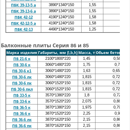
3890*1340*150
1,55
0,62
ПБК 39-13-5 а
3890*1340*150
1,55
0,62
ПБК 39-13-6 а
4190*1240*150
1,58
0,63
ПБК 42-12
4190*1240*150
1,58
0,63
ПБК 42-12-5 а
4490*1340*150
1,25
0,5
ПБК 42-13
Балконные плиты Серия 86 и 85
Марка изделия
Габариты, мм (l,b,h)
Масса, т
Обьем бетона, ку
2100*1800*220
1,45
0,58
ПБ 21-6 к
3060*1480*220
1,75
0,7
ПБ 30-6 к
3060*1480*220
1,63
0,652
ПБ 30-6 к1
3060*1480*220
1,815
0,726
ПБ 30-6 лк
3060*1520*150
1,815
0,726
ПБ 30-6 пк
3060*1520*150
1,815
0,726
ПБ 30-6 пкл
3570*1380*220
1,8
0,72
ПБ 33-5 к
3570*1520*220
2,075
0,88
ПБ 33-6 к
3870*1380*220
1,975
0,79
ПБ 36-5 к
3870*1520*220
2,25
0,9
ПБ 36-6 к
3870*1620*150
2,15
0,86
ПБ 36-6 лк
3870*1620*150
2,15
0,86
ПБ 36-6 пк