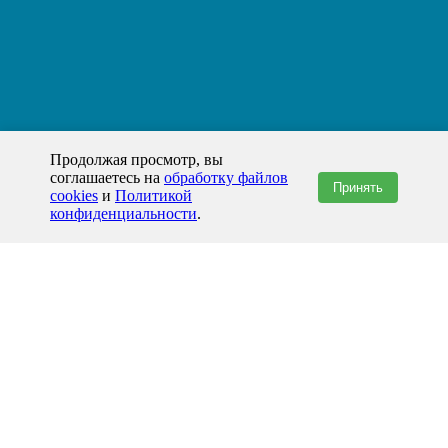
Продолжая просмотр, вы
соглашаетесь на
обработку файлов
Принять
cookies
и
Политикой
конфиденциальности
.
+7(800)444-79-35
звонок по России бесплатный
+7 (812) 565-17-28
ООО "ЖБИ и Архитектура" © 2008-2026
Хабаровск и Хабаровский край
info@prom-gbi.ru
hab.prom-gbi.ru