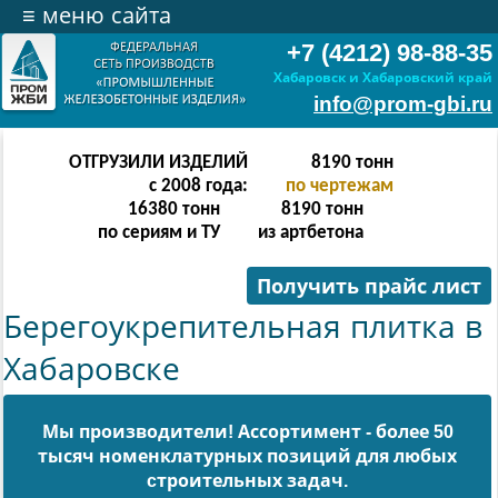
≡
меню сайта
+7 (4212) 98-88-35
Хабаровск и Хабаровский край
info@prom-gbi.ru
ОТГРУЗИЛИ ИЗДЕЛИЙ
16382
тонн
с 2008 года:
по чертежам
16380
тонн
8190
тонн
по сериям и ТУ
из артбетона
Получить прайс лист
Берегоукрепительная плитка в
Хабаровске
Мы производители! Ассортимент - более 50
тысяч номенклатурных позиций для любых
cтроительных задач.