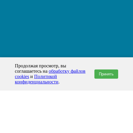
Продолжая просмотр, вы
соглашаетесь на
обработку файлов
Принять
cookies
и
Политикой
конфиденциальности
.
+7(800)444-79-35
звонок по России бесплатный
+7 (812) 565-17-28
ООО "ЖБИ и Архитектура" © 2008-2026
Хабаровск и Хабаровский край
info@prom-gbi.ru