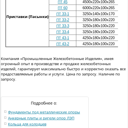
ПТ 45
4500х220х100
х
265
ПТ 60
6000х220х100
х
265
ПТ 33-1
3250х140х100
х
170
Приставки (Пасынки)
ПТ
33-2
3250
х180х100
х
220
ПТ
33-3
3250
х180х100
х
220
ПТ
33-4
3250
х180х100
х
220
ПТ 43-1
4250
х180х100
х
220
ПТ 43-2
4250
х180х100
х
220
Компания «Промышленные Железобетонные Изделия», имея
огромный опыт в производстве и продаже железобетонных
изделий, гарантирует максимально быстро и корректно оказать все
предоставляемые работы и услуги.
Цена по запросу. Наличие по
запросу.
Подробнее о:
Фундаменты под металлические опоры
Анкерные плиты и ригели опор ЛЭП
Кольца для колодцев