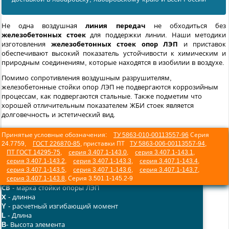
Не одна воздушная
линия передач
не обходиться без
железобетонных стоек
для поддержки линии. Наши методики
изготовления
железобетонных стоек опор ЛЭП
и приставок
обеспечивают высокий показатель устойчивости к химическим и
природным соединениям, которые находятся в изобилии в воздухе.
Помимо сопротивления воздушным разрушителям,
железобетонные стойки опор ЛЭП не подвергаются коррозийным
процессам, как подвергаются стальные. Также подметим что
хорошей отличительным показателем ЖБИ стоек является
долговечность и эстетический вид.
Принятые условные обозначения:
ТУ 5863-010-00113557-96
Серия
24.7759,
ГОСТ 226870-85
, приставки ПТ
ТУ 5863-006-00113557-94
,
ПТ ГОСТ 14295-75
,
серия 3.407.1-143.0
,
серия 3.407.1-143.1
,
серия 3.407.1-143.2
,
серия 3.407.1-143.3
,
серия 3.407.1-143.4
,
серия 3.407.1-143.5
,
серия 3.407.1-143.6
,
серия 3.407.1-143.7
,
СВ-Х-Y
серия 3.407.1-143.8
, Серия 3.501.1-145.2-9
СВ
- марка стойки опоры ЛЭП
Х
- длинна
Y
- расчетный изгибающий момент
L
- Длина
B
- Высота элемента