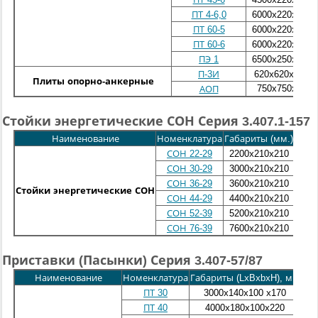
ПТ 4-6,0
6000х220х265
ПТ 60-5
6000х220х265
ПТ 60-6
6000х220х265
ПЭ 1
6500х250х250
П-3И
620х
620х
150
Плиты опорно-анкерные
750x750x80
АОП
Стойки энергетические СОН Серия 3.407.1-157
Наименование
Номенклатура
Габариты (мм.)
Масса
0,
СОН 22-29
2200х210х210
0,
СОН 30-29
3000х210х210
0,
СОН 36-29
3600х210х210
Стойки энергетические СОН
0,
СОН 44-29
4400х210х210
0,
СОН 52-39
5200х210х210
0,
СОН 76-39
7600х210х210
Приставки (Пасынки) Серия 3.407-57/87
Наименование
Номенклатура
Габариты (L
хB
хb
хH
), мм
Мас
1
ПТ 30
3000х140х100
х
170
ПТ 40
4000х180х100
х22
0