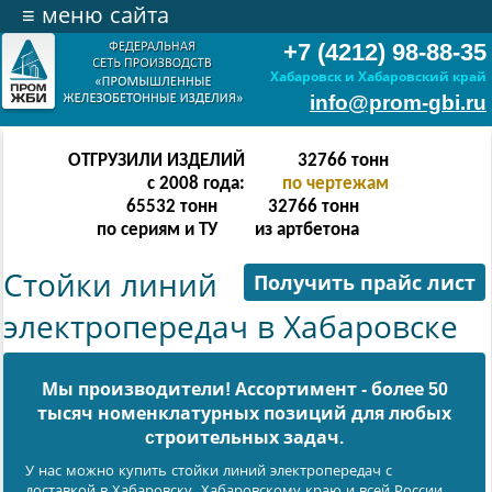
≡
меню сайта
+7 (4212) 98-88-35
Хабаровск и Хабаровский край
info@prom-gbi.ru
ОТГРУЗИЛИ ИЗДЕЛИЙ
131070
тонн
с 2008 года:
по чертежам
238342
тонн
131070
тонн
по сериям и ТУ
из артбетона
Стойки линий
Получить прайс лист
электропередач в Хабаровске
Мы производители! Ассортимент - более 50
тысяч номенклатурных позиций для любых
cтроительных задач.
У нас можно купить стойки линий электропередач с
доставкой в Хабаровску, Хабаровскому краю и всей России