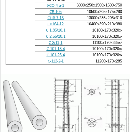
3000x250x1500x1500x750x150
УСО 4 a-1
СВ 105
10500х205х175х280х190
СНВ 7-13
13000х235х205х310х220
СВ164-12
16400х390х210х380х200
С 1,85/10,1
10100х170х320х45
С 2,55/10,1
10100х170х320х45
С 2/11,1
11100х170х335х45
С 101-18.4
10100х170х320х45
С 101-25.4
10100х170х320х45
С-112-2-1
11200х170х285