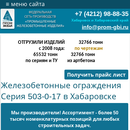
≡
меню сайта
+7 (4212) 98-88-35
Хабаровск и Хабаровский край
info@prom-gbi.ru
ОТГРУЗИЛИ ИЗДЕЛИЙ
131070
тонн
с 2008 года:
по чертежам
238342
тонн
131070
тонн
по сериям и ТУ
из артбетона
Получить прайс лист
Железобетонные ограждения
Серия 503-0-17 в Хабаровске
Мы производители! Ассортимент - более 50
тысяч номенклатурных позиций для любых
cтроительных задач.