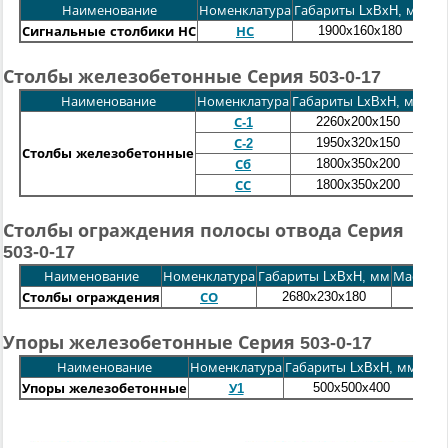
Наименование
Номенклатура
Габариты LxBxH, мм
Ма
1900x160x180
Сигнальные столбики НС
НС
Столбы железобетонные Серия 503-0-17
Наименование
Номенклатура
Габариты LxBxH, мм
Мас
2260x200x150
С-1
1950x320x
150
С-2
Столбы железобетонные
1800x350x200
Сб
1800x350x200
СС
Столбы ограждения полосы отвода Серия
503-0-17
Наименование
Номенклатура
Габариты LxBxH, мм
Масса, к
2680x230x180
100
Столбы ограждения
СО
Упоры железобетонные Серия 503-0-17
Наименование
Номенклатура
Габариты LxBxH, мм
Масс
500x500x400
2
Упоры железобетонные
У1