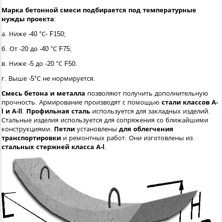
Марка бетонной смеси подбирается под температурные
нужды проекта
:
а. Ниже -40 °С- F150;
б. От -20 до -40 °С F75;
в. Ниже -5 до -20 °С F50.
г. Выше -5°С не нормируется.
Смесь бетона и металла
позволяют получить дополнительную
прочность. Армирование производят с помощью
стали классов А-
I и А-II
.
Профильная сталь
используется для закладных изделий.
Стальные изделия используется для сопряжения со ближайшими
конструкциями.
Петли
установлены
для облегчения
транспортировки
и ремонтных работ. Они изготовлены из
стальных стержней класса А-I
.