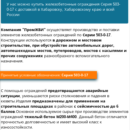
У нас можно купить железобетонные ограждения Серия 503-
0-17 с доставкой в Хабаровску, Хабаровскому краю и всей
России
Компания "ПромЖБИ"
осуществляет производство и поставки
элементов железобетонных ограждений по
Серии 503-0-17
.
Конструкции используются
в дорожном и мостовом
строительстве, при обустройстве автомобильных дорог,
автопешеходных мостов, путепроводов, мостов с насыпями и
прочих сооружениях
разнообразного вспомогательного
назначения.
Принятые условные обозначения:
Серия 503-0-17
С помощью ограждений
предотвращаются аварийные
ситуации
, уменьшаются риски столкновения и падения в
кюветы.Изделия
предназначены для применения на
строительных площадках
в районах
с сейсмичностью до 6
баллов
.Основное используемое сырье при производстве элементов
ограждений
тяжелый бетон М200-М400
. Данный бетон отличается
прочностью долговечностью и имеет высокий класс к
износостойкости.