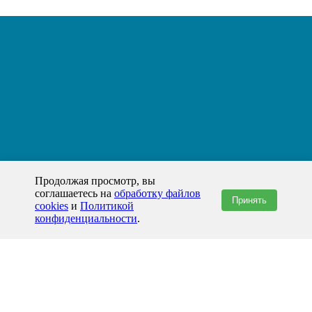
Продолжая просмотр, вы
соглашаетесь на
обработку файлов
Принять
cookies
и
Политикой
конфиденциальности
.
+7(800)444-79-35
звонок по России бесплатный
+7 (812) 565-17-28