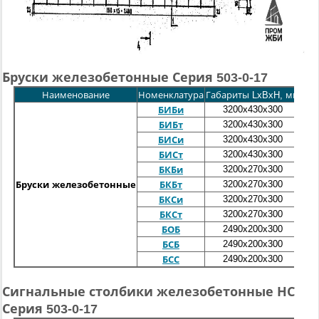
Бруски железобетонные Серия 503-0-17
Наименование
Номенклатура
Габариты LxBxH, мм
Мас
3200x430x300
БИБи
3200x430x300
БИБт
3200x430x300
БИСи
3200x430x300
БИСт
3200x270x300
БКБи
3200x270x300
Бруски железобетонные
БКБт
3200x270x300
БКСи
3200x270x300
БКСт
2490x200x300
БОБ
2490x200x300
БСБ
2490x200x300
БСС
Сигнальные столбики железобетонные НС
Серия 503-0-17