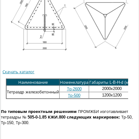
Скачать каталог
Наименование
Номенклатура
Габариты L-B-H-d (мм.)
Ма
2000x2000
Тр-2600
Тетраэдр железобетонный
1200x1200
Тр-500
По типовым проектным решениям
ПРОМЖБИ изготавливает
тетраэдры №
505-0-1.85 КЖИ.800 следующих маркировок:
Тр-50,
Тр-150, Тр-300.