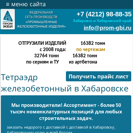
≡
меню сайта
+7 (4212) 98-88-35
Хабаровск и Хабаровский край
info@prom-gbi.ru
ОТГРУЗИЛИ ИЗДЕЛИЙ
32766
тонн
с 2008 года:
по чертежам
65532
тонн
32766
тонн
по сериям и ТУ
из артбетона
Тетраэдр
Получить прайс лист
железобетонный в Хабаровске
Мы производители! Ассортимент - более 50
тысяч номенклатурных позиций для любых
cтроительных задач.
заказать недорого с доставкой с доставкой в Хабаровску,
Хабаровскому краю и всей России