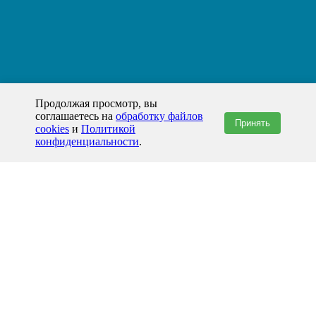
Продолжая просмотр, вы
соглашаетесь на
обработку файлов
Принять
cookies
и
Политикой
конфиденциальности
.
+7(800)444-79-35
звонок по России бесплатный
+7 (812) 565-17-28
ООО "ЖБИ и Архитектура" © 2008-2026
Хабаровск и Хабаровский край
info@prom-gbi.ru
hab.prom-gbi.ru