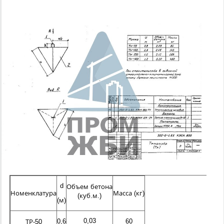
d
Объем бетона
Номенклатура
Масса (кг)
(куб.м.)
(м)
0,03
0,6
60
ТР-50