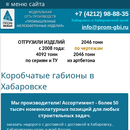
≡
меню сайта
+7 (4212) 98-88-35
Хабаровск и Хабаровский край
info@prom-gbi.ru
ОТГРУЗИЛИ ИЗДЕЛИЙ
4094
тонн
с 2008 года:
по чертежам
8188
тонн
4094
тонн
по сериям и ТУ
из артбетона
Коробчатые габионы в
Хабаровске
Мы производители! Ассортимент - более 50
тысяч номенклатурных позиций для любых
cтроительных задач.
заказать недорого с доставкой с доставкой в Хабаровску,
Хабаровскому краю и всей России