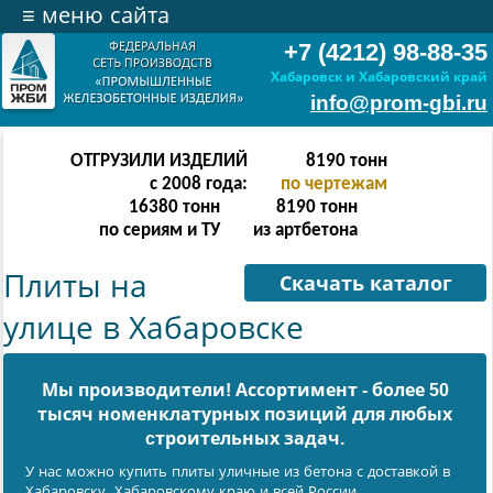
≡
меню сайта
+7 (4212) 98-88-35
Хабаровск и Хабаровский край
info@prom-gbi.ru
ОТГРУЗИЛИ ИЗДЕЛИЙ
16382
тонн
с 2008 года:
по чертежам
32764
тонн
16382
тонн
по сериям и ТУ
из артбетона
Плиты на
Скачать каталог
улице в Хабаровске
Мы производители! Ассортимент - более 50
тысяч номенклатурных позиций для любых
cтроительных задач.
У нас можно купить плиты уличные из бетона с доставкой в
Хабаровску, Хабаровскому краю и всей России